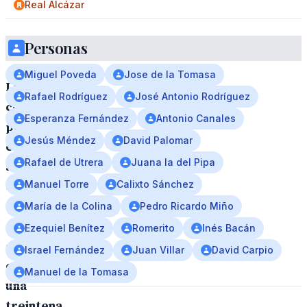
Real Alcázar
Personas
Miguel Poveda
Jose de la Tomasa
La
Rafael Rodríguez
José Antonio Rodríguez
cita
Esperanza Fernández
Antonio Canales
pone
Jesús Méndez
David Palomar
el
Rafael de Utrera
Juana la del Pipa
acento
Manuel Torre
Calixto Sánchez
en
el
María de la Colina
Pedro Ricardo Miño
cante
Ezequiel Benítez
Romerito
Inés Bacán
con
Israel Fernández
Juan Villar
David Carpio
casi
Manuel de la Tomasa
una
treintena