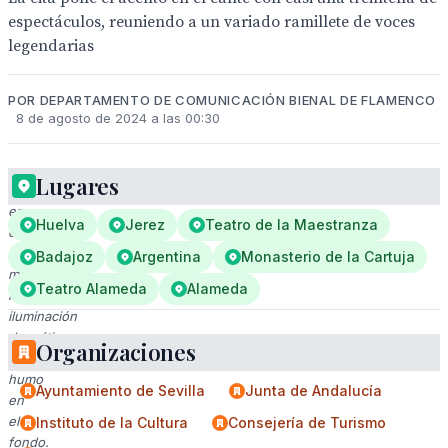
espectáculos, reuniendo a un variado ramillete de voces
legendarias
POR DEPARTAMENTO DE COMUNICACIÓN BIENAL DE FLAMENCO
8 de agosto de 2024 a las 00:30
Lugares
Cantante
en
Huelva
Jerez
Teatro de la Maestranza
escenario
con
Badajoz
Argentina
Monasterio de la Cartuja
mano
Teatro Alameda
Alameda
levantada,
iluminación
dramática
Organizaciones
y
humo
Ayuntamiento de Sevilla
Junta de Andalucía
en
el
Instituto de la Cultura
Consejería de Turismo
fondo.