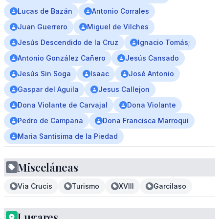
Lucas de Bazán
Antonio Corrales
Juan Guerrero
Miguel de Vilches
Jesús Descendido de la Cruz
Ignacio Tomás;
Antonio González Cañero
Jesús Cansado
Jesús Sin Soga
Isaac
José Antonio
Gaspar del Aguila
Jesus Callejon
Dona Violante de Carvajal
Dona Violante
Pedro de Campana
Dona Francisca Marroqui
Maria Santisima de la Piedad
Misceláneas
Via Crucis
Turismo
XVIII
Garcilaso
Lugares