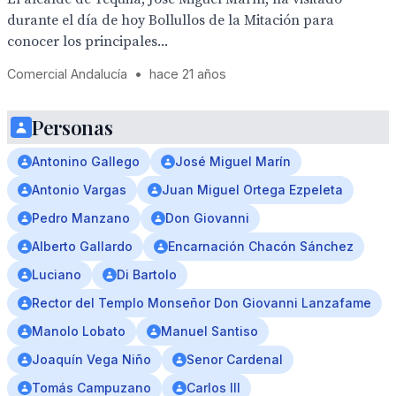
durante el día de hoy Bollullos de la Mitación para
conocer los principales...
Comercial Andalucía
•
hace 21 años
Personas
Antonino Gallego
José Miguel Marín
Antonio Vargas
Juan Miguel Ortega Ezpeleta
Pedro Manzano
Don Giovanni
Alberto Gallardo
Encarnación Chacón Sánchez
Luciano
Di Bartolo
Rector del Templo Monseñor Don Giovanni Lanzafame
Manolo Lobato
Manuel Santiso
Joaquín Vega Niño
Senor Cardenal
Tomás Campuzano
Carlos III