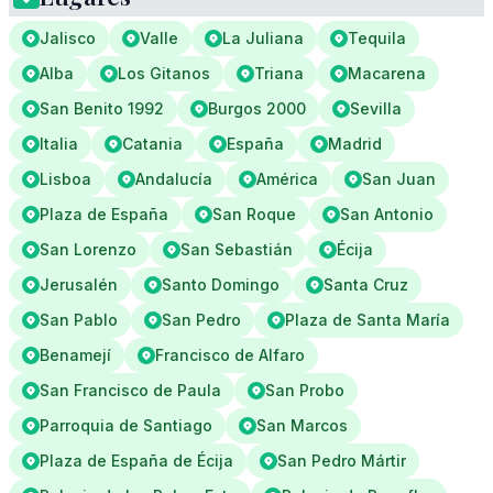
Jalisco
Valle
La Juliana
Tequila
Alba
Los Gitanos
Triana
Macarena
San Benito 1992
Burgos 2000
Sevilla
Italia
Catania
España
Madrid
Lisboa
Andalucía
América
San Juan
Plaza de España
San Roque
San Antonio
San Lorenzo
San Sebastián
Écija
Jerusalén
Santo Domingo
Santa Cruz
San Pablo
San Pedro
Plaza de Santa María
Benamejí
Francisco de Alfaro
San Francisco de Paula
San Probo
Parroquia de Santiago
San Marcos
Plaza de España de Écija
San Pedro Mártir