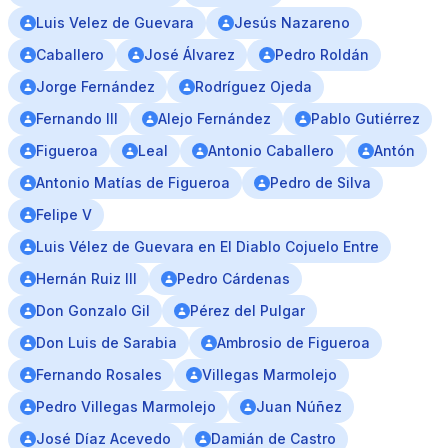
Luis Velez de Guevara
Jesús Nazareno
Caballero
José Álvarez
Pedro Roldán
Jorge Fernández
Rodríguez Ojeda
Fernando III
Alejo Fernández
Pablo Gutiérrez
Figueroa
Leal
Antonio Caballero
Antón
Antonio Matías de Figueroa
Pedro de Silva
Felipe V
Luis Vélez de Guevara en El Diablo Cojuelo Entre
Hernán Ruiz III
Pedro Cárdenas
Don Gonzalo Gil
Pérez del Pulgar
Don Luis de Sarabia
Ambrosio de Figueroa
Fernando Rosales
Villegas Marmolejo
Pedro Villegas Marmolejo
Juan Núñez
José Díaz Acevedo
Damián de Castro