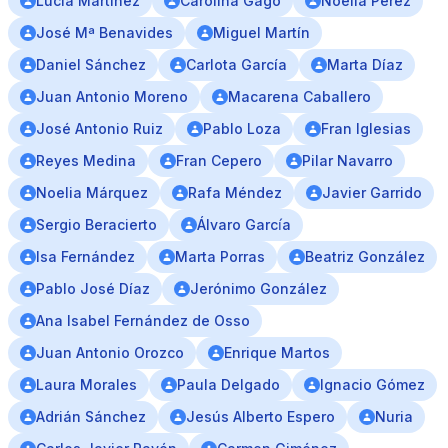
Lucía Martínez
Carolina Gago
Noelia Pérez
José Mª Benavides
Miguel Martín
Daniel Sánchez
Carlota García
Marta Díaz
Juan Antonio Moreno
Macarena Caballero
José Antonio Ruiz
Pablo Loza
Fran Iglesias
Reyes Medina
Fran Cepero
Pilar Navarro
Noelia Márquez
Rafa Méndez
Javier Garrido
Sergio Beracierto
Álvaro Garcı́a
Isa Fernández
Marta Porras
Beatriz González
Pablo José Díaz
Jerónimo González
Ana Isabel Fernández de Osso
Juan Antonio Orozco
Enrique Martos
Laura Morales
Paula Delgado
Ignacio Gómez
Adrián Sánchez
Jesús Alberto Espero
Nuria