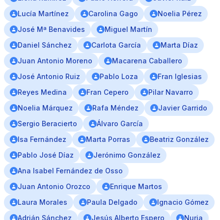
Lucía Martínez
Carolina Gago
Noelia Pérez
José Mª Benavides
Miguel Martín
Daniel Sánchez
Carlota García
Marta Díaz
Juan Antonio Moreno
Macarena Caballero
José Antonio Ruiz
Pablo Loza
Fran Iglesias
Reyes Medina
Fran Cepero
Pilar Navarro
Noelia Márquez
Rafa Méndez
Javier Garrido
Sergio Beracierto
Álvaro Garcı́a
Isa Fernández
Marta Porras
Beatriz González
Pablo José Díaz
Jerónimo González
Ana Isabel Fernández de Osso
Juan Antonio Orozco
Enrique Martos
Laura Morales
Paula Delgado
Ignacio Gómez
Adrián Sánchez
Jesús Alberto Espero
Nuria