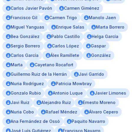
Carlos Javier Pavón
Carmen Giménez
Francisco Gil
Carmen Trigo
Manolo Jaen
Miguel Yanguas
Enrique Salas
Marta Borrero
Bea González
Pablo Castillo
Helga García
Sergio Borrero
Carlos López
Gaspar
Carlos García
Álex Ramillete
González
Marta
Cayetano Rocafort
Guillermo Ruiz de la Herrán
Javi Garrido
Nuria Rodríguez
Patricia Mowbray
Gonzalo Rubio
Antonio Luque
Javier Limones
Javi Ruiz
Alejandro Ruiz
Ernesto Moreno
Nuria Cobo
Rafael Méndez
Álvaro Cepero
Ana Fernández de Ossó
Paquito Navarro
José Luís Gutiérrez
Francisco Navarro