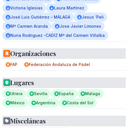
Victoria Iglesias
Laura Martínez
José Luis Gutiérrez – MÁLAGA
Jesus ‘Peli
Mª Carmen Aranda
Jose Javier Limones
Nuria Rodriguez -CADIZ Mª del Carmen Villalba
Organizaciones
FAP
Federación Andaluza de Pádel
Lugares
Utrera
Sevilla
España
Málaga
México
Argentina
Costa del Sol
Misceláneas