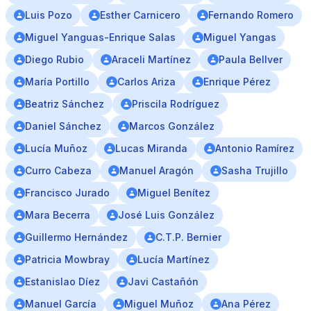
Luis Pozo
Esther Carnicero
Fernando Romero
Miguel Yanguas-Enrique Salas
Miguel Yangas
Diego Rubio
Araceli Martínez
Paula Bellver
María Portillo
Carlos Ariza
Enrique Pérez
Beatriz Sánchez
Priscila Rodríguez
Daniel Sánchez
Marcos González
Lucía Muñoz
Lucas Miranda
Antonio Ramírez
Curro Cabeza
Manuel Aragón
Sasha Trujillo
Francisco Jurado
Miguel Benítez
Mara Becerra
José Luis González
Guillermo Hernández
C.T.P. Bernier
Patricia Mowbray
Lucía Martínez
Estanislao Díez
Javi Castañón
Manuel García
Miguel Muñoz
Ana Pérez