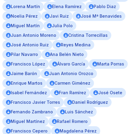
Lorena Martín
Elena Ramírez
Pablo Diaz
Noelia Pérez
Javi Ruiz
José Mª Benavides
Miguel Martín
Julia Polo
Juan Antonio Moreno
Cristina Torrecillas
José Antonio Ruiz
Reyes Medina
Pilar Navarro
Ana Belén Nieto
Francisco López
Álvaro Garcı́a
Marta Porras
Jaime Barón
Juan Antonio Orozco
Enrique Martos
Carmen Giménez
Isabel Fernández
Fran Ramírez
José Osete
Francisco Javier Torres
Daniel Rodríguez
Fernando Zambrano
Luis Sánchez
Miguel Martínez
Rafael Romero
Francisco Cepero
Magdalena Pérez