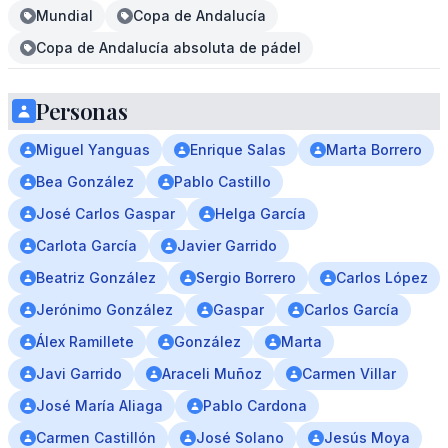
Mundial
Copa de Andalucía
Copa de Andalucía absoluta de pádel
Personas
Miguel Yanguas
Enrique Salas
Marta Borrero
Bea González
Pablo Castillo
José Carlos Gaspar
Helga García
Carlota García
Javier Garrido
Beatriz González
Sergio Borrero
Carlos López
Jerónimo González
Gaspar
Carlos García
Álex Ramillete
González
Marta
Javi Garrido
Araceli Muñoz
Carmen Villar
José María Aliaga
Pablo Cardona
Carmen Castillón
José Solano
Jesús Moya