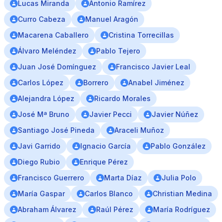
Lucas Miranda
Antonio Ramírez
Curro Cabeza
Manuel Aragón
Macarena Caballero
Cristina Torrecillas
Álvaro Meléndez
Pablo Tejero
Juan José Domínguez
Francisco Javier Leal
Carlos López
Borrero
Anabel Jiménez
Alejandra López
Ricardo Morales
José Mª Bruno
Javier Pecci
Javier Núñez
Santiago José Pineda
Araceli Muñoz
Javi Garrido
Ignacio García
Pablo González
Diego Rubio
Enrique Pérez
Francisco Guerrero
Marta Díaz
Julia Polo
María Gaspar
Carlos Blanco
Christian Medina
Abraham Álvarez
Raúl Pérez
María Rodríguez