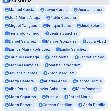
Personas
Manuel García
Javier García
Jose Jimenez
José María Aliaga
Pablo Cardona
Miguel Yanguas
Enrique Salas
José Solano
Fernando Romero
Beatriz Sánchez
Daniel Sánchez
Marcos González
Lucía Abad
Eunice María Rodríguez
Emilio Sánchez
Enrique Goenaga
José Mena
Gabriel Toledo
Marina González
Marina Fernández
Javier Collantes
Antón Márquez
Marta Cabrera
Ariadna Arias
Carlota García
Alba Pérez
Javier Caballero
Marc Romans
Marta Caparrós
Priscila
Rafael Marín
Marta Borrero
Carmen Castillón
María Portillo