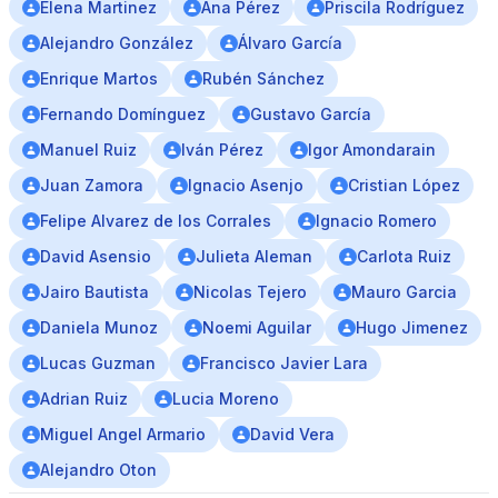
Elena Martinez
Ana Pérez
Priscila Rodríguez
Alejandro González
Álvaro Garcı́a
Enrique Martos
Rubén Sánchez
Fernando Domínguez
Gustavo García
Manuel Ruiz
Iván Pérez
Igor Amondarain
Juan Zamora
Ignacio Asenjo
Cristian López
Felipe Alvarez de los Corrales
Ignacio Romero
David Asensio
Julieta Aleman
Carlota Ruiz
Jairo Bautista
Nicolas Tejero
Mauro Garcia
Daniela Munoz
Noemi Aguilar
Hugo Jimenez
Lucas Guzman
Francisco Javier Lara
Adrian Ruiz
Lucia Moreno
Miguel Angel Armario
David Vera
Alejandro Oton