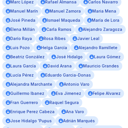
Marc López
Rafael Almansa
Carlos Navarro
Manuel Marín
Manuel Zamora
Maria Mena
José Pineda
Ismael Maqueda
María de Lora
Elena Millán
Carla Ramos
Alejandro Zaragoza
Darío Raya
Rosa Ribes
Javier Leal
Luis Pozo
Helga García
Alejandro Ramillete
Beatriz González
José Hidalgo
Laura Gómez
Laura García
David Arana
Mauricio Grandes
Lucía Pérez
Eduardo Garcia-Donas
Alejandra Marchante
Antonio Varo
Guillermo Ibanez
Eva Jimenez
Felipe Alvarez
Fran Guerrero
Raquel Segura
Enrique Perez Cabeza
Ana Varo
Jose Hidalgo 'Pupus
Adrián Marqués