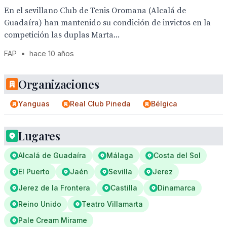
En el sevillano Club de Tenis Oromana (Alcalá de
Guadaíra) han mantenido su condición de invictos en la
competición las duplas Marta...
FAP
•
hace 10 años
Organizaciones
Yanguas
Real Club Pineda
Bélgica
Lugares
Alcalá de Guadaíra
Málaga
Costa del Sol
El Puerto
Jaén
Sevilla
Jerez
Jerez de la Frontera
Castilla
Dinamarca
Reino Unido
Teatro Villamarta
Pale Cream Mirame