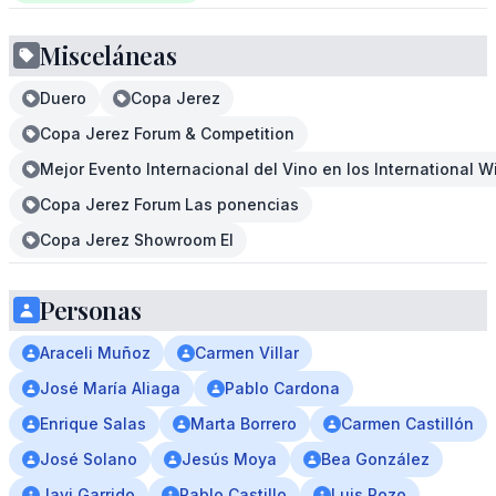
Misceláneas
Duero
Copa Jerez
Copa Jerez Forum & Competition
Mejor Evento Internacional del Vino en los International 
Copa Jerez Forum Las ponencias
Copa Jerez Showroom El
Personas
Araceli Muñoz
Carmen Villar
José María Aliaga
Pablo Cardona
Enrique Salas
Marta Borrero
Carmen Castillón
José Solano
Jesús Moya
Bea González
Javi Garrido
Pablo Castillo
Luis Pozo