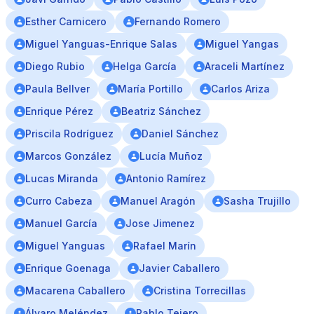
Esther Carnicero
Fernando Romero
Miguel Yanguas-Enrique Salas
Miguel Yangas
Diego Rubio
Helga García
Araceli Martínez
Paula Bellver
María Portillo
Carlos Ariza
Enrique Pérez
Beatriz Sánchez
Priscila Rodríguez
Daniel Sánchez
Marcos González
Lucía Muñoz
Lucas Miranda
Antonio Ramírez
Curro Cabeza
Manuel Aragón
Sasha Trujillo
Manuel García
Jose Jimenez
Miguel Yanguas
Rafael Marín
Enrique Goenaga
Javier Caballero
Macarena Caballero
Cristina Torrecillas
Álvaro Meléndez
Pablo Tejero