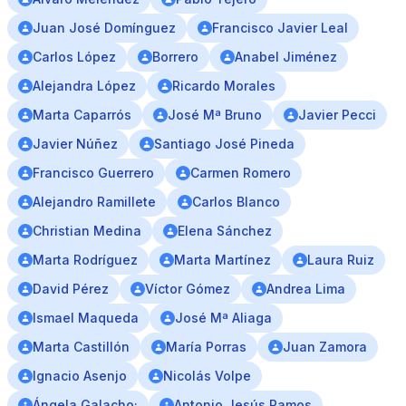
Juan José Domínguez
Francisco Javier Leal
Carlos López
Borrero
Anabel Jiménez
Alejandra López
Ricardo Morales
Marta Caparrós
José Mª Bruno
Javier Pecci
Javier Núñez
Santiago José Pineda
Francisco Guerrero
Carmen Romero
Alejandro Ramillete
Carlos Blanco
Christian Medina
Elena Sánchez
Marta Rodríguez
Marta Martínez
Laura Ruiz
David Pérez
Víctor Gómez
Andrea Lima
Ismael Maqueda
José Mª Aliaga
Marta Castillón
María Porras
Juan Zamora
Ignacio Asenjo
Nicolás Volpe
Ángela Galacho;
Antonio Jesús Ramos