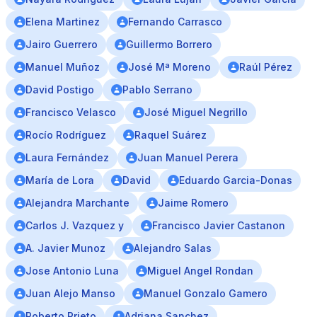
Elena Martinez
Fernando Carrasco
Jairo Guerrero
Guillermo Borrero
Manuel Muñoz
José Mª Moreno
Raúl Pérez
David Postigo
Pablo Serrano
Francisco Velasco
José Miguel Negrillo
Rocío Rodríguez
Raquel Suárez
Laura Fernández
Juan Manuel Perera
María de Lora
David
Eduardo Garcia-Donas
Alejandra Marchante
Jaime Romero
Carlos J. Vazquez y
Francisco Javier Castanon
A. Javier Munoz
Alejandro Salas
Jose Antonio Luna
Miguel Angel Rondan
Juan Alejo Manso
Manuel Gonzalo Gamero
Roberto Prieto
Adriana Sanchez