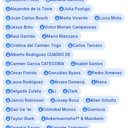
Alejandra de la Torre
Julia Postigo
Juan Carlos Bosch
Marta Vicente
Lucia Mota
Jesus Brito
Victor Morian Campeones
Raul Garrido
Mario Manzano
Cristina del Carmen Trigo
Carlos Tercero
Alberto Rodriguez CUADRO DE
Carmen Garcia CATEGORIA
Isabel Santos
César Florido
González Byass
Pedro Ximénez
Laura Rodríguez
Álvaro Domecq
Nana
Delgado Zuleta
Li
Clark
Jancis Robinson
Josep Roca
Allan Schultz
Gail Ge 'er
Cristobal Munoz
Gianluca
Taylor Stark
Ackermannshof* & Mandarin
Oriental Savoy
Daniele Tortomasi