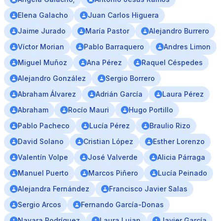
Elena Galacho
Juan Carlos Higuera
Jaime Jurado
María Pastor
Alejandro Burrero
Víctor Morian
Pablo Barraquero
Andres Limon
Miguel Muñoz
Ana Pérez
Raquel Céspedes
Alejandro González
Sergio Borrero
Abraham Álvarez
Adrián García
Laura Pérez
Abraham
Rocío Mauri
Hugo Portillo
Pablo Pacheco
Lucía Pérez
Braulio Rizo
David Solano
Cristian López
Esther Lorenzo
Valentín Volpe
José Valverde
Alicia Párraga
Manuel Puerto
Marcos Piñero
Lucía Peinado
Alejandra Fernández
Francisco Javier Salas
Sergio Arcos
Fernando García-Donas
Nayara Rodríguez
Laura Lujan
Javier García