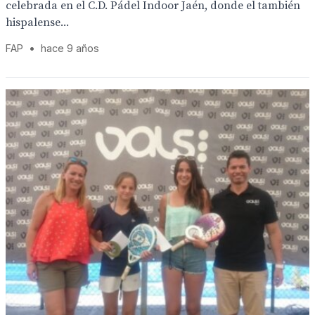
celebrada en el C.D. Pádel Indoor Jaén, donde el también
hispalense...
FAP
•
hace 9 años