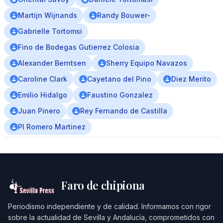
Martijn Wijnands
Randy Bouwer-
Gabrielle Tortomsi
Fino de Bodegas Gutierrez Colosia
Alexander Berntsen
Sherry Equipo Navazos
Caroline Clark
Cayetano del Pino
Diez Merito
Emilio Hidalgo
Faustino Gonzalez
Juan Pinero
Rey Fernando de Castilla
Pl Romero Martinez
Faro de chipiona
Periodismo independiente y de calidad. Informamos con rigor
sobre la actualidad de Sevilla y Andalucía, comprometidos con