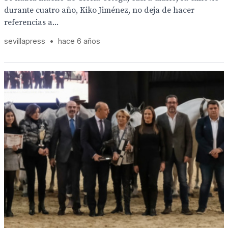
durante cuatro año, Kiko Jiménez, no deja de hacer
referencias a...
sevillapress
•
hace 6 años