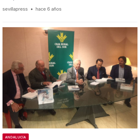
sevillapress
•
hace 6 años
ANDALUCÍA