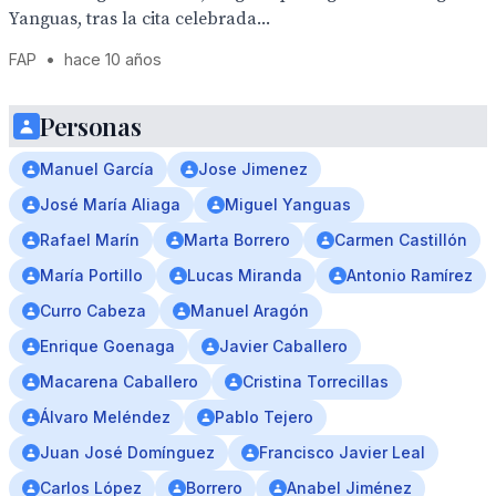
Yanguas, tras la cita celebrada...
FAP
•
hace 10 años
Personas
Manuel García
Jose Jimenez
José María Aliaga
Miguel Yanguas
Rafael Marín
Marta Borrero
Carmen Castillón
María Portillo
Lucas Miranda
Antonio Ramírez
Curro Cabeza
Manuel Aragón
Enrique Goenaga
Javier Caballero
Macarena Caballero
Cristina Torrecillas
Álvaro Meléndez
Pablo Tejero
Juan José Domínguez
Francisco Javier Leal
Carlos López
Borrero
Anabel Jiménez