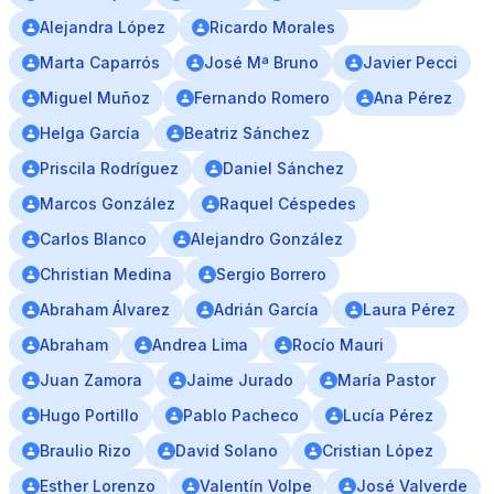
Alejandra López
Ricardo Morales
Marta Caparrós
José Mª Bruno
Javier Pecci
Miguel Muñoz
Fernando Romero
Ana Pérez
Helga García
Beatriz Sánchez
Priscila Rodríguez
Daniel Sánchez
Marcos González
Raquel Céspedes
Carlos Blanco
Alejandro González
Christian Medina
Sergio Borrero
Abraham Álvarez
Adrián García
Laura Pérez
Abraham
Andrea Lima
Rocío Mauri
Juan Zamora
Jaime Jurado
María Pastor
Hugo Portillo
Pablo Pacheco
Lucía Pérez
Braulio Rizo
David Solano
Cristian López
Esther Lorenzo
Valentín Volpe
José Valverde