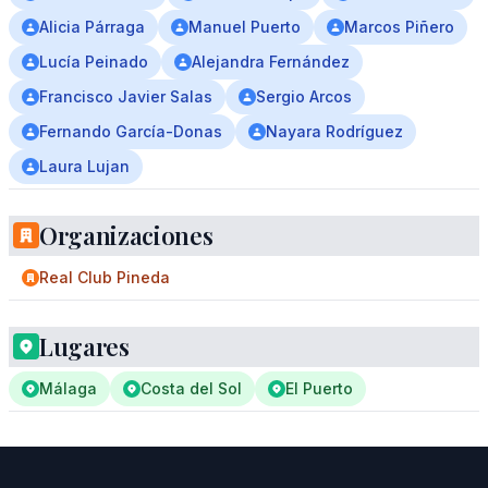
Alicia Párraga
Manuel Puerto
Marcos Piñero
Lucía Peinado
Alejandra Fernández
Francisco Javier Salas
Sergio Arcos
Fernando García-Donas
Nayara Rodríguez
Laura Lujan
Organizaciones
Real Club Pineda
Lugares
Málaga
Costa del Sol
El Puerto