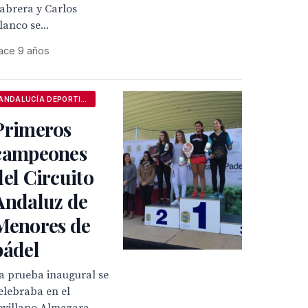
abrera y Carlos
lanco se...
ace 9 años
ANDALUCÍA DEPORTIVA
Primeros
campeones
del Circuito
Andaluz de
Menores de
pádel
a prueba inaugural se
elebraba en el