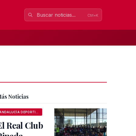
Ctrl+K
ás Noticias
ANDALUCÍA DEPORTIVA
El Real Club
Pineda