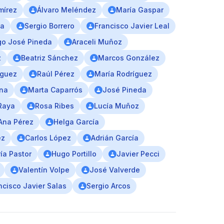
mírez
Álvaro Meléndez
María Gaspar
na
Sergio Borrero
Francisco Javier Leal
go José Pineda
Araceli Muñoz
z
Beatriz Sánchez
Marcos González
nguez
Raúl Pérez
María Rodríguez
na
Marta Caparrós
José Pineda
Raya
Rosa Ribes
Lucía Muñoz
Ana Pérez
Helga García
ez
Carlos López
Adrián García
ía Pastor
Hugo Portillo
Javier Pecci
Valentín Volpe
José Valverde
ncisco Javier Salas
Sergio Arcos