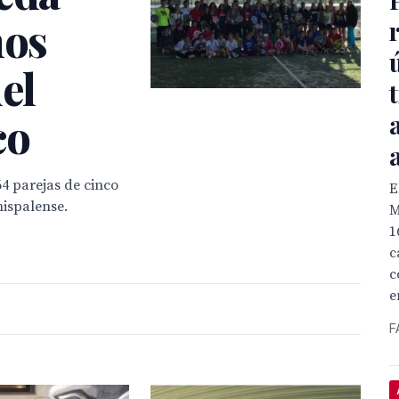
mos
el
co
4 parejas de cinco
E
hispalense.
M
1
c
c
e
F