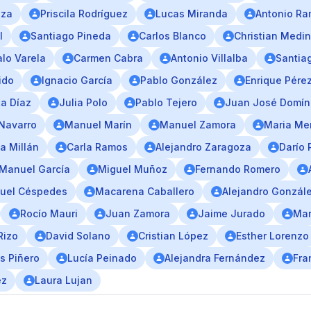
iza
Priscila Rodríguez
Lucas Miranda
Antonio Ra
l
Santiago Pineda
Carlos Blanco
Christian Medi
lo Varela
Carmen Cabra
Antonio Villalba
Santia
ido
Ignacio García
Pablo González
Enrique Pére
a Díaz
Julia Polo
Pablo Tejero
Juan José Domí
 Navarro
Manuel Marín
Manuel Zamora
Maria Me
a Millán
Carla Ramos
Alejandro Zaragoza
Darío 
Manuel García
Miguel Muñoz
Fernando Romero
uel Céspedes
Macarena Caballero
Alejandro Gonzál
Rocío Mauri
Juan Zamora
Jaime Jurado
Mar
Rizo
David Solano
Cristian López
Esther Lorenzo
s Piñero
Lucía Peinado
Alejandra Fernández
Fra
ez
Laura Lujan