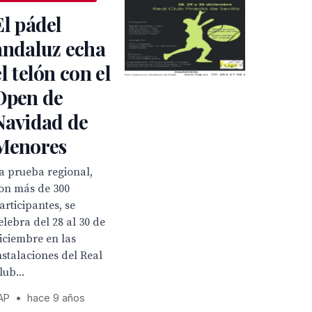
El pádel
andaluz echa
el telón con el
Open de
Navidad de
Menores
a prueba regional,
on más de 300
articipantes, se
elebra del 28 al 30 de
iciembre en las
nstalaciones del Real
lub...
AP
•
hace 9 años