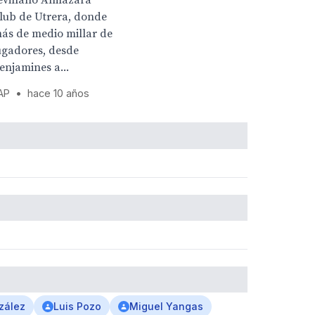
evillano Almazara
lub de Utrera, donde
ás de medio millar de
ugadores, desde
enjamines a...
AP
•
hace 10 años
zález
Luis Pozo
Miguel Yangas