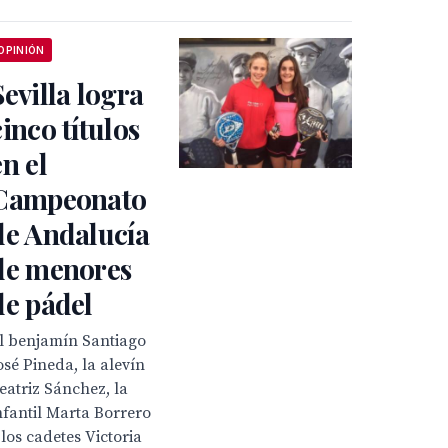
OPINIÓN
Sevilla logra
cinco títulos
en el
Campeonato
de Andalucía
de menores
de pádel
l benjamín Santiago
osé Pineda, la alevín
eatriz Sánchez, la
nfantil Marta Borrero
 los cadetes Victoria