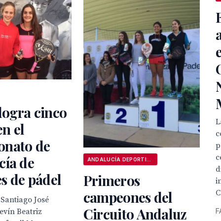
 logra cinco
L
en el
c
nato de
p
c
cía de
ANDALUCÍA DEPORTIVA
d
s de pádel
Primeros
i
C
campeones del
 Santiago José
Circuito Andaluz
F
levín Beatriz