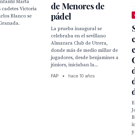
infantil Marta
de Menores de
s cadetes Victoria
pádel
rlos Blanco se
Granada.
La prueba inaugural se
celebraba en el sevillano
Almazara Club de Utrera,
donde más de medio millar de
jugadores, desde benjamines a
júniors, iniciaban la...
FAP
•
hace 10 años
E
J
B
i
y