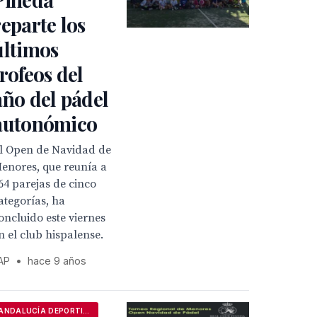
reparte los
últimos
trofeos del
año del pádel
autonómico
l Open de Navidad de
enores, que reunía a
64 parejas de cinco
ategorías, ha
oncluido este viernes
n el club hispalense.
AP
•
hace 9 años
ANDALUCÍA DEPORTIVA