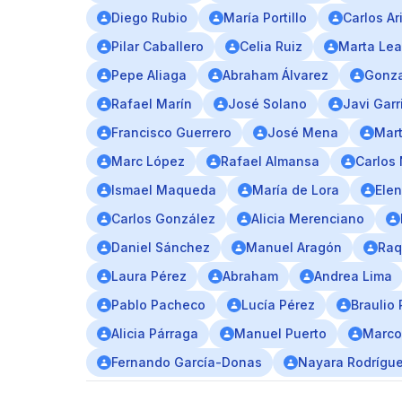
Diego Rubio
María Portillo
Carlos Ar
Pilar Caballero
Celia Ruiz
Marta Lea
Pepe Aliaga
Abraham Álvarez
Gonza
Rafael Marín
José Solano
Javi Garr
Francisco Guerrero
José Mena
Mart
Marc López
Rafael Almansa
Carlos
Ismael Maqueda
María de Lora
Elen
Carlos González
Alicia Merenciano
Daniel Sánchez
Manuel Aragón
Raq
Laura Pérez
Abraham
Andrea Lima
Pablo Pacheco
Lucía Pérez
Braulio 
Alicia Párraga
Manuel Puerto
Marco
Fernando García-Donas
Nayara Rodrígu