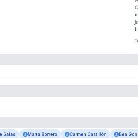
s
C
m
j
b
F
a
e Salas
Marta Borrero
Carmen Castillón
Bea Gon