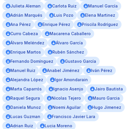
Julieta Aleman
Carlota Ruiz
Manuel García
Adrián Marqués
Luis Pozo
Elena Martinez
Ana Pérez
Enrique Pérez
Priscila Rodríguez
Curro Cabeza
Macarena Caballero
Álvaro Meléndez
Álvaro Garcı́a
Enrique Martos
Rubén Sánchez
Fernando Domínguez
Gustavo García
Manuel Ruiz
Anabel Jiménez
Iván Pérez
Alejandra López
Igor Amondarain
Marta Caparrós
Ignacio Asenjo
Jairo Bautista
Raquel Segura
Nicolas Tejero
Mauro Garcia
Daniela Munoz
Noemi Aguilar
Hugo Jimenez
Lucas Guzman
Francisco Javier Lara
Adrian Ruiz
Lucia Moreno