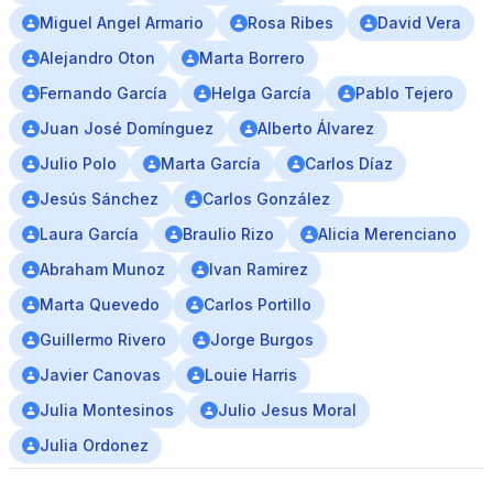
Miguel Angel Armario
Rosa Ribes
David Vera
Alejandro Oton
Marta Borrero
Fernando García
Helga García
Pablo Tejero
Juan José Domínguez
Alberto Álvarez
Julio Polo
Marta García
Carlos Díaz
Jesús Sánchez
Carlos González
Laura García
Braulio Rizo
Alicia Merenciano
Abraham Munoz
Ivan Ramirez
Marta Quevedo
Carlos Portillo
Guillermo Rivero
Jorge Burgos
Javier Canovas
Louie Harris
Julia Montesinos
Julio Jesus Moral
Julia Ordonez