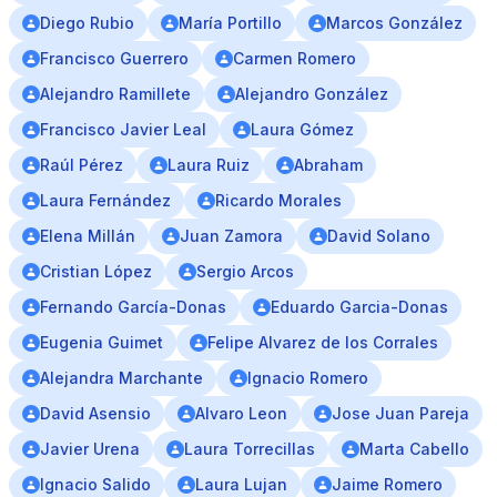
Diego Rubio
María Portillo
Marcos González
Francisco Guerrero
Carmen Romero
Alejandro Ramillete
Alejandro González
Francisco Javier Leal
Laura Gómez
Raúl Pérez
Laura Ruiz
Abraham
Laura Fernández
Ricardo Morales
Elena Millán
Juan Zamora
David Solano
Cristian López
Sergio Arcos
Fernando García-Donas
Eduardo Garcia-Donas
Eugenia Guimet
Felipe Alvarez de los Corrales
Alejandra Marchante
Ignacio Romero
David Asensio
Alvaro Leon
Jose Juan Pareja
Javier Urena
Laura Torrecillas
Marta Cabello
Ignacio Salido
Laura Lujan
Jaime Romero