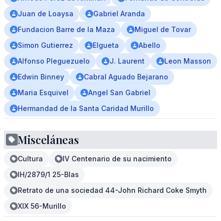
Juan de Loaysa
Gabriel Aranda
Fundacion Barre de la Maza
Miguel de Tovar
Simon Gutierrez
Elgueta
Abello
Alfonso Pleguezuelo
J. Laurent
Leon Masson
Edwin Binney
Cabral Aguado Bejarano
Maria Esquivel
Angel San Gabriel
Hermandad de la Santa Caridad Murillo
Misceláneas
Cultura
IV Centenario de su nacimiento
IH/2879/1 25-Blas
Retrato de una sociedad 44-John Richard Coke Smyth
XIX 56-Murillo