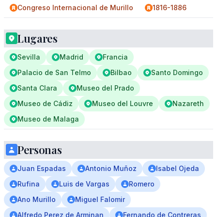
Congreso Internacional de Murillo
1816-1886
Lugares
Sevilla
Madrid
Francia
Palacio de San Telmo
Bilbao
Santo Domingo
Santa Clara
Museo del Prado
Museo de Cádiz
Museo del Louvre
Nazareth
Museo de Malaga
Personas
Juan Espadas
Antonio Muñoz
Isabel Ojeda
Rufina
Luis de Vargas
Romero
Ano Murillo
Miguel Falomir
Alfredo Perez de Arminan
Fernando de Contreras