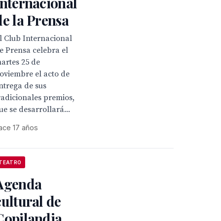
Internacional
de la Prensa
l Club Internacional
e Prensa celebra el
artes 25 de
oviembre el acto de
ntrega de sus
radicionales premios,
ue se desarrollará...
ace 17 años
TEATRO
Agenda
cultural de
Copilandia