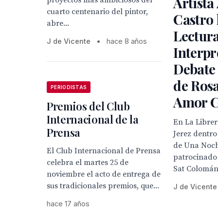
Artista 
proyectos más ambiciosos del
cuarto centenario del pintor,
Castro
abre...
Lectur
J de Vicente
•
hace 8 años
Interpr
Debate
de Ros
PERIODISTAS
Amor C
Premios del Club
Internacional de la
En La Librer
Prensa
Jerez dentro
de Una Noch
El Club Internacional de Prensa
patrocinado
celebra el martes 25 de
Sat Colomán
noviembre el acto de entrega de
sus tradicionales premios, que...
J de Vicente
hace 17 años