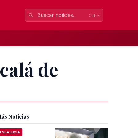
Ctrl+K
calá de
ás Noticias
ANDALUCÍA