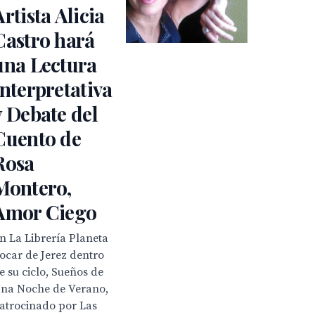
Artista Alicia
Castro hará
una Lectura
Interpretativa
y Debate del
Cuento de
Rosa
Montero,
Amor Ciego
n La Librería Planeta
ocar de Jerez dentro
e su ciclo, Sueños de
na Noche de Verano,
atrocinado por Las