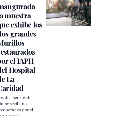
Inaugurada
la muestra
que exhibe los
dos grandes
Murillos
restaurados
por el IAPH
del Hospital
de La
Caridad
os dos lienzos del
intor sevillano
ecuperados por el