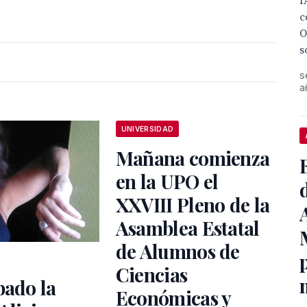
I
c
O
s
s
a
UNIVERSIDAD
Mañana comienza
en la UPO el
XXVIII Pleno de la
Asamblea Estatal
de Alumnos de
Ciencias
bado la
Económicas y