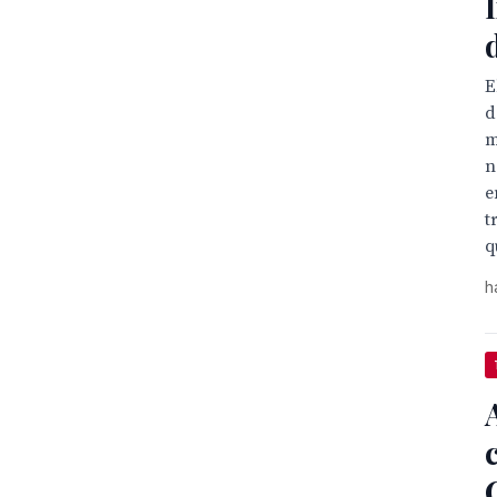
E
d
m
n
e
t
q
h