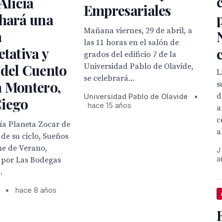
Alicia
Empresariales
 hará una
Mañana viernes, 29 de abril, a
a
las 11 horas en el salón de
etativa y
grados del edificio 7 de la
 del Cuento
Universidad Pablo de Olavide,
L
se celebrará...
a Montero,
s
d
Universidad Pablo de Olavide
•
iego
hace 15 años
a
c
ía Planeta Zocar de
a
 de su ciclo, Sueños
e de Verano,
J
a
 por Las Bodegas
.
•
hace 8 años