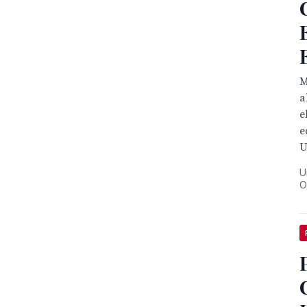
M
a
e
e
U
U
O