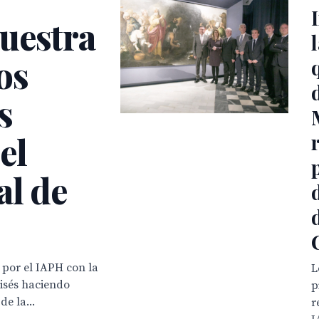
uestra
os
s
el
al de
 por el IAPH con la
L
oisés haciendo
p
de la...
r