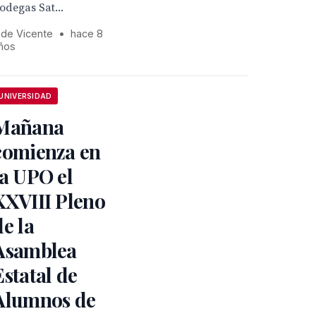
odegas Sat...
 de Vicente
•
hace 8
ños
UNIVERSIDAD
Mañana
comienza en
la UPO el
XXVIII Pleno
de la
Asamblea
Estatal de
Alumnos de