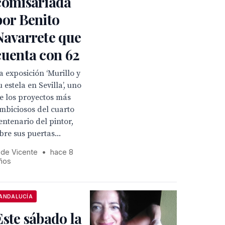
comisariada
por Benito
Navarrete que
cuenta con 62
a exposición ‘Murillo y
u estela en Sevilla’, uno
e los proyectos más
mbiciosos del cuarto
entenario del pintor,
bre sus puertas...
 de Vicente
•
hace 8
ños
ANDALUCÍA
Este sábado la