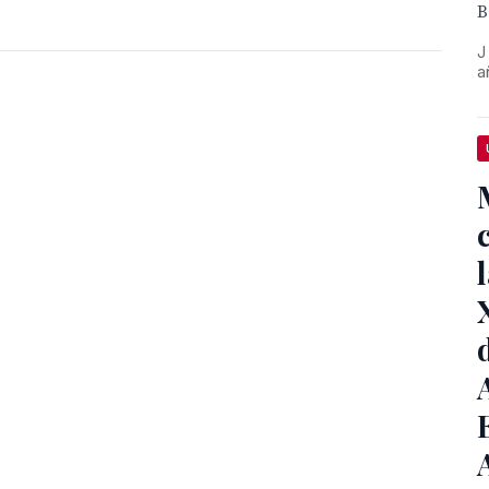
B
J
a