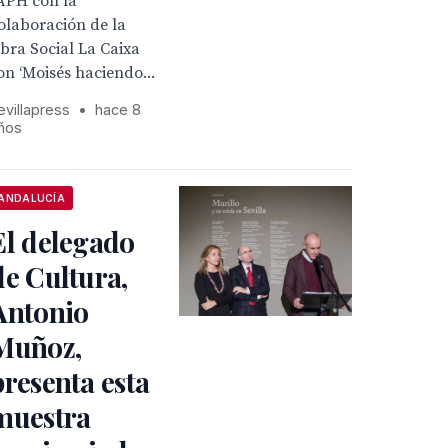
APH con la
olaboración de la
bra Social La Caixa
on ‘Moisés haciendo...
evillapress
•
hace 8
ños
ANDALUCÍA
El delegado
de Cultura,
Antonio
Muñoz,
presenta esta
muestra