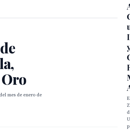
 de
la,
l Oro
 del mes de enero de
E
Z
d
U
p