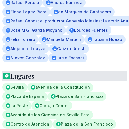
Rafael Portela
Andres Ramirez
Elena Lopez Riera
de Marques de Contadero
Rafael Cobos; el productor Gervasio Iglesias; la actriz An
Jose M.G. Garcia Moyano
Lourdes Fuentes
Felix Torrero
Manuela Martelli
Tatiana Huezo
Alejandro Loayza
Gaizka Urresti
Nieves Gonzalez
Lucia Escassi
Lugares
Sevilla
avenida de la Constitución
Plaza de España
Plaza de San Francisco
La Peste
Cartuja Center
Avenida de las Ciencias de Sevilla Este
Centro de Atencion
Plaza de la San Francisco