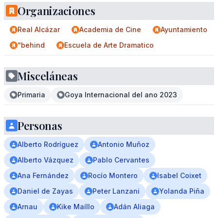
Organizaciones
Real Alcázar
Academia de Cine
Ayuntamiento
“behind
Escuela de Arte Dramatico
Misceláneas
Primaria
Goya Internacional del ano 2023
Personas
Alberto Rodríguez
Antonio Muñoz
Alberto Vázquez
Pablo Cervantes
Ana Fernández
Rocío Montero
Isabel Coixet
Daniel de Zayas
Peter Lanzani
Yolanda Piña
Arnau
Kike Maíllo
Adán Aliaga