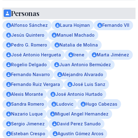
Personas
Alfonso Sánchez
Laura Hojman
Fernando VII
Jesús Quintero
Manuel Machado
Pedro G. Romero
Natalia de Molina
José Antonio Hergueta
Irene
Marta Jiménez
Rogelio Delgado
Juan Antonio Bermúdez
Fernando Navarro
Alejandro Alvarado
Fernando Ruiz Vergara
José Luis Sanz
Alexis Morante
José Antonio Hurtado
Sandra Romero
Ludovic
Hugo Cabezas
Nazario Luque
Miguel Angel Hernandez
Sergio Jimenez
David Perez Sanudo
Esteban Crespo
Agustín Gómez Arcos