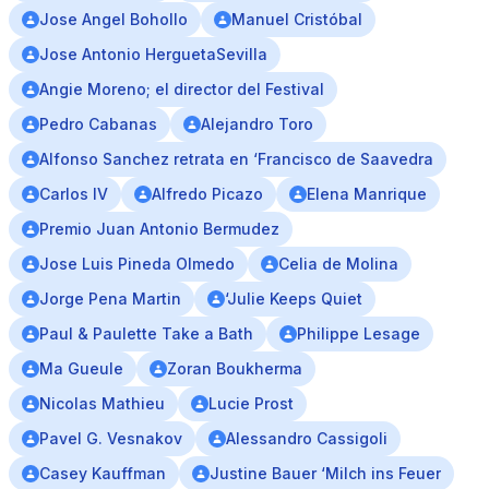
Jose Angel Bohollo
Manuel Cristóbal
Jose Antonio HerguetaSevilla
Angie Moreno; el director del Festival
Pedro Cabanas
Alejandro Toro
Alfonso Sanchez retrata en ‘Francisco de Saavedra
Carlos IV
Alfredo Picazo
Elena Manrique
Premio Juan Antonio Bermudez
Jose Luis Pineda Olmedo
Celia de Molina
Jorge Pena Martin
‘Julie Keeps Quiet
Paul & Paulette Take a Bath
Philippe Lesage
Ma Gueule
Zoran Boukherma
Nicolas Mathieu
Lucie Prost
Pavel G. Vesnakov
Alessandro Cassigoli
Casey Kauffman
Justine Bauer ‘Milch ins Feuer