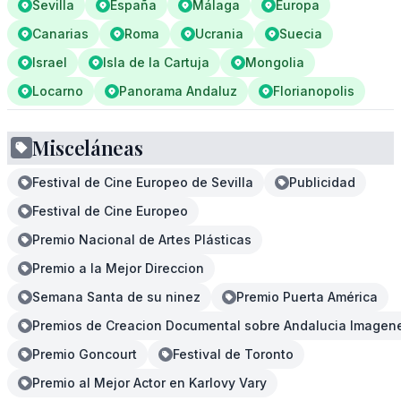
Sevilla
España
Málaga
Europa
Canarias
Roma
Ucrania
Suecia
Israel
Isla de la Cartuja
Mongolia
Locarno
Panorama Andaluz
Florianopolis
Misceláneas
Festival de Cine Europeo de Sevilla
Publicidad
Festival de Cine Europeo
Premio Nacional de Artes Plásticas
Premio a la Mejor Direccion
Semana Santa de su ninez
Premio Puerta América
Premios de Creacion Documental sobre Andalucia Imagen
Premio Goncourt
Festival de Toronto
Premio al Mejor Actor en Karlovy Vary