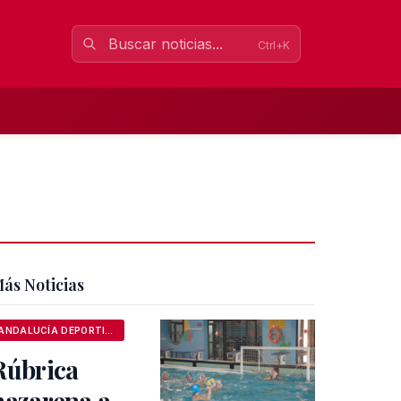
Ctrl+K
ás Noticias
ANDALUCÍA DEPORTIVA
Rúbrica
nazarena a