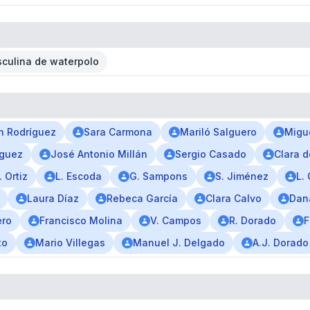
culina de waterpolo
n Rodríguez
Sara Carmona
Mariló Salguero
Migu
íguez
José Antonio Millán
Sergio Casado
Clara d
. Ortiz
L. Escoda
G. Sampons
S. Jiménez
L.
Laura Díaz
Rebeca García
Clara Calvo
Dan
ero
Francisco Molina
V. Campos
R. Dorado
F
to
Mario Villegas
Manuel J. Delgado
A.J. Dorado