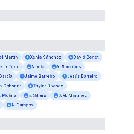
el Martín
Xenia Sánchez
David Benet
e la Torre
A. Vila
A. Sampons
 García
Jaime Barreiro
Jesús Barreiro
a Ochsner
Taylor Dodson
. Molina
E. Sillero
J.M. Martínez
A. Campos