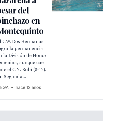
pesar del
pinchazo en
Montequinto
l C.W. Dos Hermanas
ogra la permanencia
n la División de Honor
emenina, aunque cae
nte el C.N. Rubí (8-12).
n Segunda...
EGA
•
hace 12 años