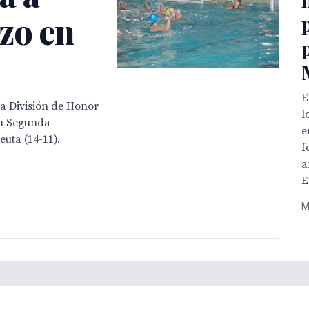
zo en
E
a División de Honor
l
En Segunda
e
uta (14-11).
f
a
E
M