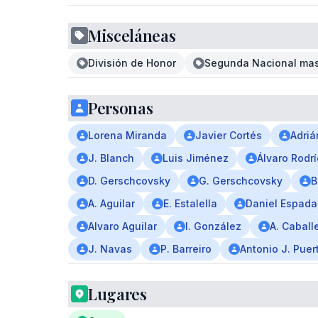
Misceláneas
División de Honor
Segunda Nacional mas
Personas
Lorena Miranda
Javier Cortés
Adriá
J. Blanch
Luis Jiménez
Álvaro Rodr
D. Gerschcovsky
G. Gerschcovsky
B
A. Aguilar
E. Estalella
Daniel Espada
Alvaro Aguilar
I. González
A. Caball
J. Navas
P. Barreiro
Antonio J. Puer
Lugares