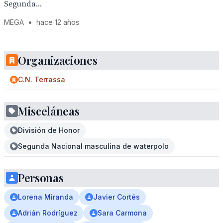
Segunda...
MEGA
•
hace 12 años
Organizaciones
C.N. Terrassa
Misceláneas
División de Honor
Segunda Nacional masculina de waterpolo
Personas
Lorena Miranda
Javier Cortés
Adrián Rodríguez
Sara Carmona