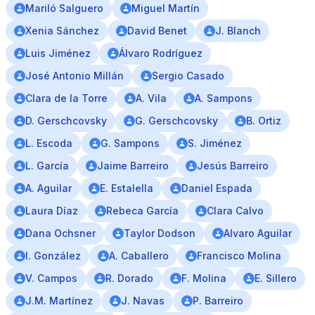
Mariló Salguero
Miguel Martín
Xenia Sánchez
David Benet
J. Blanch
Luis Jiménez
Álvaro Rodríguez
José Antonio Millán
Sergio Casado
Clara de la Torre
A. Vila
A. Sampons
D. Gerschcovsky
G. Gerschcovsky
B. Ortiz
L. Escoda
G. Sampons
S. Jiménez
L. García
Jaime Barreiro
Jesús Barreiro
A. Aguilar
E. Estalella
Daniel Espada
Laura Díaz
Rebeca García
Clara Calvo
Dana Ochsner
Taylor Dodson
Alvaro Aguilar
I. González
A. Caballero
Francisco Molina
V. Campos
R. Dorado
F. Molina
E. Sillero
J.M. Martínez
J. Navas
P. Barreiro