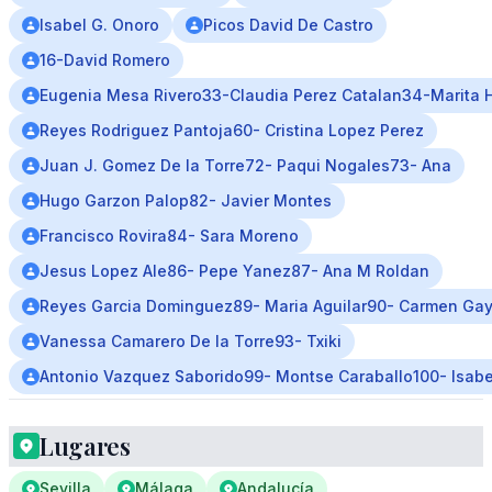
Isabel G. Onoro
Picos David De Castro
16-David Romero
Eugenia Mesa Rivero33-Claudia Perez Catalan34-Marita
Reyes Rodriguez Pantoja60- Cristina Lopez Perez
Juan J. Gomez De la Torre72- Paqui Nogales73- Ana
Hugo Garzon Palop82- Javier Montes
Francisco Rovira84- Sara Moreno
Jesus Lopez Ale86- Pepe Yanez87- Ana M Roldan
Reyes Garcia Dominguez89- Maria Aguilar90- Carmen Ga
Vanessa Camarero De la Torre93- Txiki
Antonio Vazquez Saborido99- Montse Caraballo100- Isabe
Lugares
Sevilla
Málaga
Andalucía