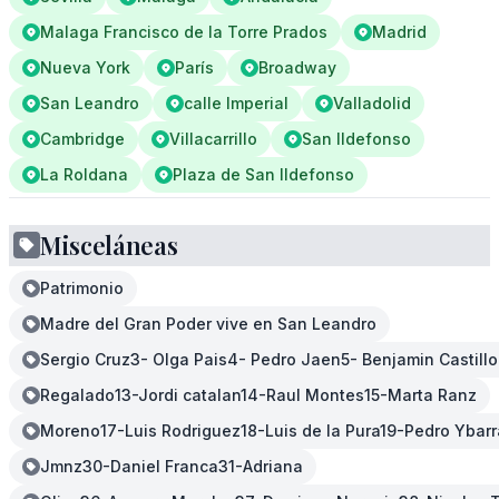
Malaga Francisco de la Torre Prados
Madrid
Nueva York
París
Broadway
San Leandro
calle Imperial
Valladolid
Cambridge
Villacarrillo
San Ildefonso
La Roldana
Plaza de San Ildefonso
Misceláneas
Patrimonio
Madre del Gran Poder vive en San Leandro
Sergio Cruz3- Olga Pais4- Pedro Jaen5- Benjamin Castil
Regalado13-Jordi catalan14-Raul Montes15-Marta Ranz
Moreno17-Luis Rodriguez18-Luis de la Pura19-Pedro Ybar
Jmnz30-Daniel Franca31-Adriana