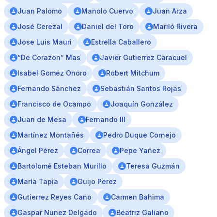
Juan Palomo
Manolo Cuervo
Juan Arza
José Cerezal
Daniel del Toro
Mariló Rivera
Jose Luis Mauri
Estrella Caballero
“De Corazon” Mas
Javier Gutierrez Caracuel
Isabel Gomez Onoro
Robert Mitchum
Fernando Sánchez
Sebastián Santos Rojas
Francisco de Ocampo
Joaquín González
Juan de Mesa
Fernando III
Martínez Montañés
Pedro Duque Cornejo
Ángel Pérez
Correa
Pepe Yañez
Bartolomé Esteban Murillo
Teresa Guzmán
María Tapia
Guijo Perez
Gutierrez Reyes Cano
Carmen Bahima
Gaspar Nunez Delgado
Beatriz Galiano