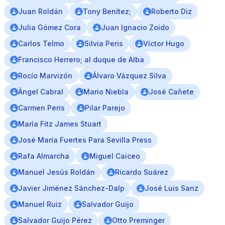
Juan Roldán
Tony Benítez;
Roberto Diz
Julia Gómez Cora
Juan Ignacio Zoido
Carlos Telmo
Silvia Peris
Víctor Hugo
Francisco Herrero; al duque de Alba
Rocío Marvizón
Álvaro Vázquez Silva
Ángel Cabral
Mario Niebla
José Cañete
Carmen Peris
Pilar Parejo
María Fitz James Stuart
José María Fuertes Para Sevilla Press
Rafa Almarcha
Miguel Caiceo
Manuel Jesús Roldán
Ricardo Suárez
Javier Jiménez Sánchez-Dalp
José Luis Sanz
Manuel Ruiz
Salvador Guijo
Salvador Guijo Pérez
Otto Preminger