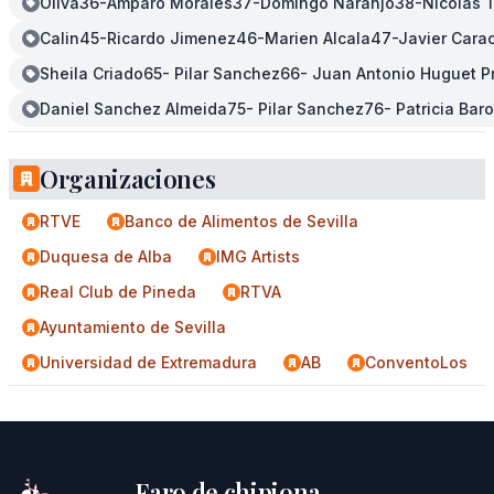
Oliva36-Amparo Morales37-Domingo Naranjo38-Nicolas Tr
Calin45-Ricardo Jimenez46-Marien Alcala47-Javier Carac
Sheila Criado65- Pilar Sanchez66- Juan Antonio Huguet P
Daniel Sanchez Almeida75- Pilar Sanchez76- Patricia Ba
Organizaciones
RTVE
Banco de Alimentos de Sevilla
Duquesa de Alba
IMG Artists
Real Club de Pineda
RTVA
Ayuntamiento de Sevilla
Universidad de Extremadura
AB
ConventoLos
Faro de chipiona