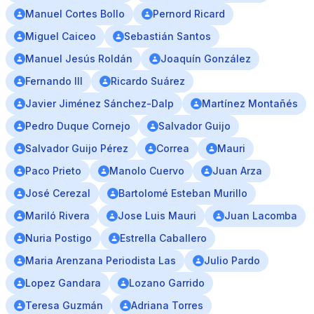
Manuel Cortes Bollo
Pernord Ricard
Miguel Caiceo
Sebastián Santos
Manuel Jesús Roldán
Joaquín González
Fernando III
Ricardo Suárez
Javier Jiménez Sánchez-Dalp
Martínez Montañés
Pedro Duque Cornejo
Salvador Guijo
Salvador Guijo Pérez
Correa
Mauri
Paco Prieto
Manolo Cuervo
Juan Arza
José Cerezal
Bartolomé Esteban Murillo
Mariló Rivera
Jose Luis Mauri
Juan Lacomba
Nuria Postigo
Estrella Caballero
Maria Arenzana Periodista Las
Julio Pardo
Lopez Gandara
Lozano Garrido
Teresa Guzmán
Adriana Torres