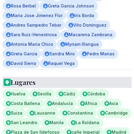
Rosa Berbel
Greta Garcia Johnson
Maria Jose Jimenez Flor
Iris Borda
Andres Sampedro Tebar
Vito Dominguez
Sara Ruiz-Henestrosa
Macarena Zambrana
Antonia Maria Chico
Myriam Illangua
Greta Garcia
Sandra Miro
Pedro Manas
David Sierra
Raquel Vega
Lugares
Huelva
Sevilla
Cádiz
Córdoba
Costa Ballena
Andalucía
África
Asia
Suiza
Lausanne
Constantina
Cambridge
San Leandro
Manila
La Roldana
Plaza de San Ildefonso
calle Imperial
Madrid