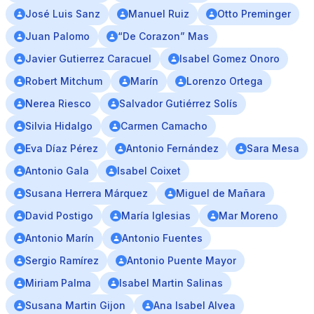
José Luis Sanz
Manuel Ruiz
Otto Preminger
Juan Palomo
“De Corazon” Mas
Javier Gutierrez Caracuel
Isabel Gomez Onoro
Robert Mitchum
Marín
Lorenzo Ortega
Nerea Riesco
Salvador Gutiérrez Solís
Silvia Hidalgo
Carmen Camacho
Eva Díaz Pérez
Antonio Fernández
Sara Mesa
Antonio Gala
Isabel Coixet
Susana Herrera Márquez
Miguel de Mañara
David Postigo
María Iglesias
Mar Moreno
Antonio Marín
Antonio Fuentes
Sergio Ramírez
Antonio Puente Mayor
Miriam Palma
Isabel Martin Salinas
Susana Martin Gijon
Ana Isabel Alvea