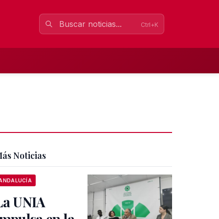
Ctrl+K
ás Noticias
ANDALUCÍA
La UNIA
impulsa en la