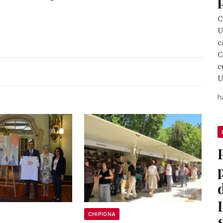
C
U
c
C
c
U
h
CHIPIONA