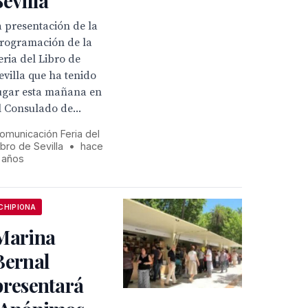
Sevilla
a presentación de la
rogramación de la
eria del Libro de
evilla que ha tenido
ugar esta mañana en
l Consulado de...
omunicación Feria del
ibro de Sevilla
•
hace
 años
CHIPIONA
Marina
Bernal
presentará