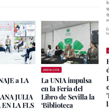
h
q
q
e
E
h
ANDALUCÍA
AJE a LA
La UNIA impulsa
en la Feria del
ANA JULIA
Libro de Sevilla la
 EN LA FLS
‘Biblioteca