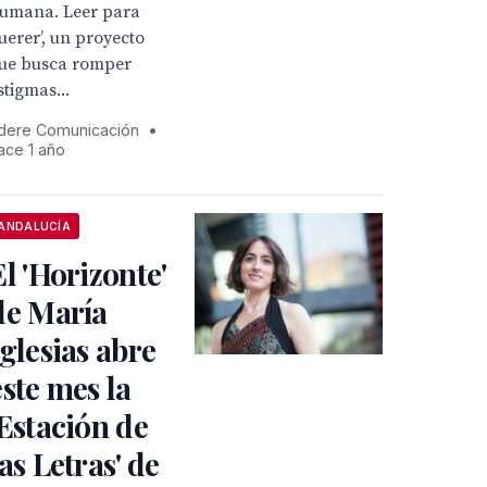
umana. Leer para
uerer’, un proyecto
ue busca romper
stigmas...
dere Comunicación
•
ace 1 año
ANDALUCÍA
El 'Horizonte'
de María
Iglesias abre
este mes la
'Estación de
las Letras' de