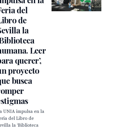
Feria del
Libro de
Sevilla la
‘Biblioteca
humana. Leer
para querer’,
un proyecto
que busca
romper
estigmas
a UNIA impulsa en la
eria del Libro de
evilla la ‘Biblioteca