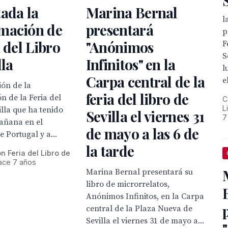
ada la
Marina Bernal
l
mación de
presentará
p
a del Libro
"Anónimos
F
S
lla
Infinitos" en la
l
Carpa central de la
e
ión de la
feria del libro de
 de la Feria del
C
L
illa que ha tenido
Sevilla el viernes 31
7
mañana en el
de mayo a las 6 de
 Portugal y a...
la tarde
 Feria del Libro de
ace 7 años
Marina Bernal presentará su
libro de microrrelatos,
Anónimos Infinitos, en la Carpa
central de la Plaza Nueva de
Sevilla el viernes 31 de mayo a...