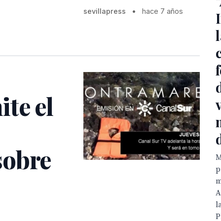
sevillapress
•
hace 7 años
te el
sobre
M
p
m
A
l
P