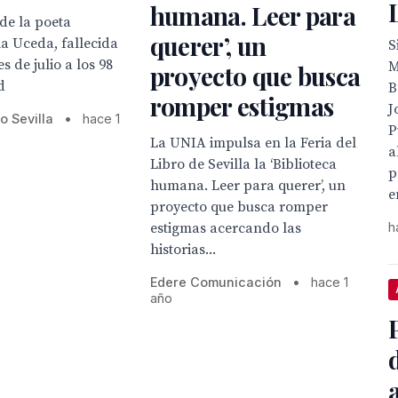
humana. Leer para
de la poeta
querer’, un
ia Uceda, fallecida
S
s de julio a los 98
M
proyecto que busca
d
B
romper estigmas
J
ro Sevilla
•
hace 1
P
La UNIA impulsa en la Feria del
a
Libro de Sevilla la ‘Biblioteca
p
humana. Leer para querer’, un
e
proyecto que busca romper
h
estigmas acercando las
historias...
Edere Comunicación
•
hace 1
año