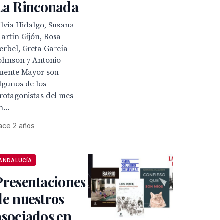
La Rinconada
ilvia Hidalgo, Susana
artín Gijón, Rosa
erbel, Greta García
ohnson y Antonio
uente Mayor son
lgunos de los
rotagonistas del mes
n...
ace 2 años
ANDALUCÍA
Presentaciones
de nuestros
asociados en