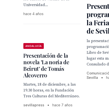
Present
Universidad...
progra
hace 4 años
la Feri
de Sevi
la presentac
programación
ANDALUCÍA
Libro de Sev
Presentación de la
lugar esta 
novela 'La noria de
Consulado de
Beirut' de Tomás
Comunicación
Alcoverro
Sevilla
•
h
Martes, 18 de diciembre, a las
19.30 horas, en la Fundación
Tres Culturas del Mediterráneo.
sevillapress
•
hace 7 años