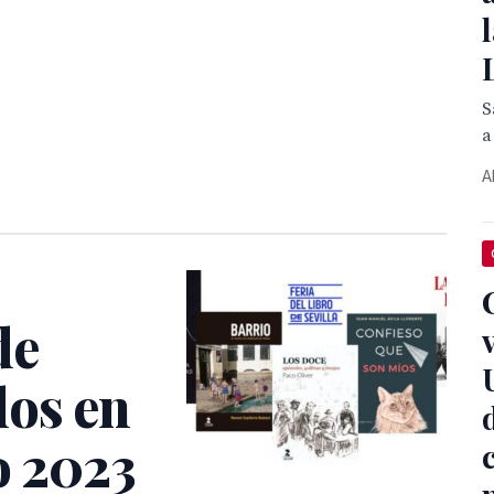
S
a
A
de
dos en
o 2023