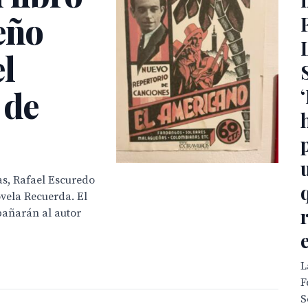
eño
l
 de
as, Rafael Escuredo
ovela Recuerda. El
pañarán al autor
L
F
S