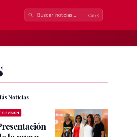
Ctrl+K
s
ás Noticias
TELEVISION
Presentación
de la nueva