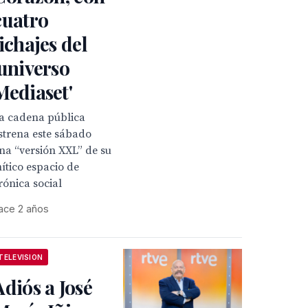
cuatro
fichajes del
'universo
Mediaset'
a cadena pública
strena este sábado
na “versión XXL” de su
ítico espacio de
rónica social
ace 2 años
TELEVISION
Adiós a José