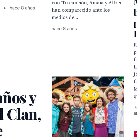
con ‘Tu canción’, Amaia y Alfred
•
hace 8 años
han comparecido ante los
medios de...
hace 8 años
R
p
f
h
J
f
M
años y
q
d Clan,
P
a
e