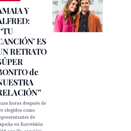
AMAIA Y
ALFRED:
“‘TU
CANCIÓN’ ES
UN RETRATO
SÚPER
BONITO de
NUESTRA
RELACIÓN”
nas horas después de
er elegidos como
epresentantes de
spaña en Eurovisión