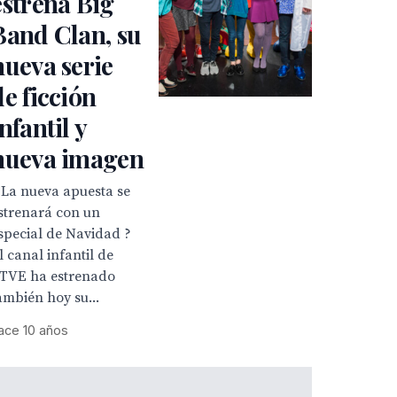
estrena Big
Band Clan, su
nueva serie
de ficción
infantil y
nueva imagen
 La nueva apuesta se
strenará con un
special de Navidad ?
l canal infantil de
TVE ha estrenado
ambién hoy su...
ace 10 años