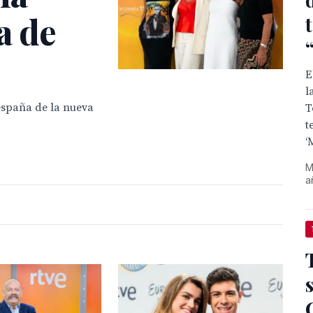
a de
E
l
respaña de la nueva
T
t
‘
M
a