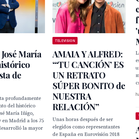
TELEVISION
 José María
AMAIA Y ALFRED:
L
e
histórico
“‘TU CANCIÓN’ ES
u
sta de
UN RETRATO
m
c
SÚPER BONITO de
NUESTRA
h
ta profundamente
RELACIÓN”
nto del histórico
osé María Iñigo,
Unas horas después de ser
y en Madrid a los 75
elegidos como representantes
desarrolló la mayor
de España en Eurovisión 2018