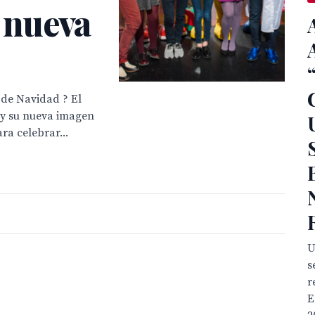
y nueva
 de Navidad ? El
oy su nueva imagen
ra celebrar...
U
s
r
E