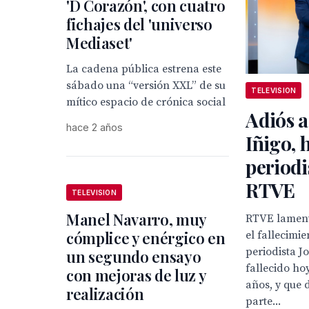
'D Corazón', con cuatro
fichajes del 'universo
Mediaset'
La cadena pública estrena este
sábado una “versión XXL” de su
TELEVISION
mítico espacio de crónica social
Adiós a
hace 2 años
Iñigo, 
periodi
RTVE
TELEVISION
Manel Navarro, muy
RTVE lamen
cómplice y enérgico en
el fallecimie
periodista J
un segundo ensayo
fallecido ho
con mejoras de luz y
años, y que 
realización
parte...