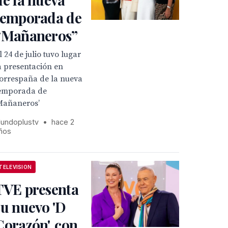
temporada de
“Mañaneros”
l 24 de julio tuvo lugar
a presentación en
orrespaña de la nueva
emporada de
Mañaneros’
undoplustv
•
hace 2
ños
TELEVISION
TVE presenta
su nuevo 'D
Corazón', con