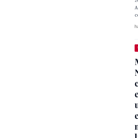
2
A
c
h