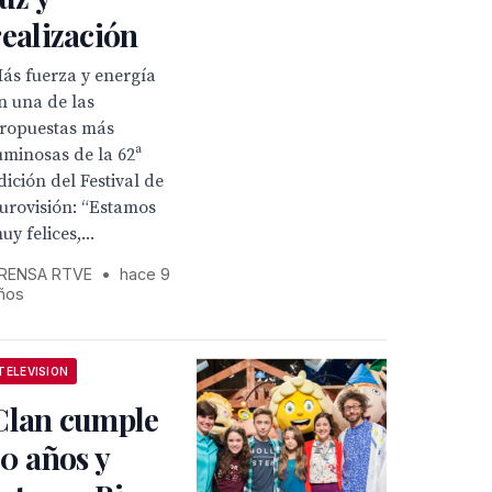
realización
ás fuerza y energía
n una de las
ropuestas más
uminosas de la 62ª
dición del Festival de
urovisión: “Estamos
uy felices,...
RENSA RTVE
•
hace 9
ños
TELEVISION
Clan cumple
10 años y