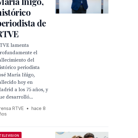
María Iñigo,
histórico
periodista de
RTVE
TVE lamenta
rofundamente el
allecimiento del
istórico periodista
osé María Iñigo,
allecido hoy en
adrid a los 75 años, y
ue desarrolló...
rensa RTVE
•
hace 8
ños
TELEVISION