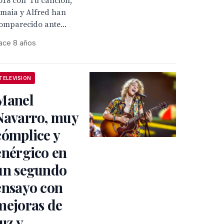
018 con ‘Tu canción’,
maia y Alfred han
omparecido ante...
ace 8 años
TELEVISION
Manel
Navarro, muy
cómplice y
enérgico en
un segundo
ensayo con
mejoras de
luz y