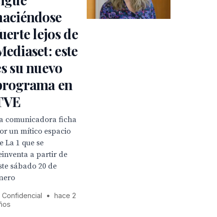
haciéndose
fuerte lejos de
Mediaset: este
es su nuevo
programa en
TVE
a comunicadora ficha
or un mítico espacio
e La 1 que se
einventa a partir de
ste sábado 20 de
nero
l Confidencial
•
hace 2
ños