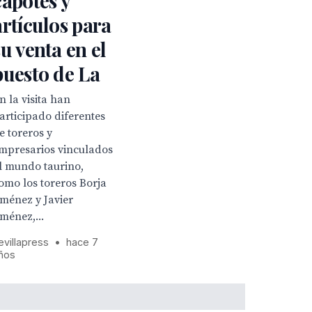
capotes y
artículos para
su venta en el
puesto de La
n la visita han
articipado diferentes
e toreros y
mpresarios vinculados
l mundo taurino,
omo los toreros Borja
iménez y Javier
iménez,...
evillapress
•
hace 7
ños