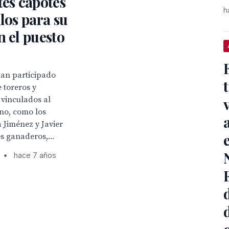
tes capotes
h
ulos para su
n el puesto
 han participado
e toreros y
 vinculados al
no, como los
a Jiménez y Javier
os ganaderos,...
•
hace 7 años