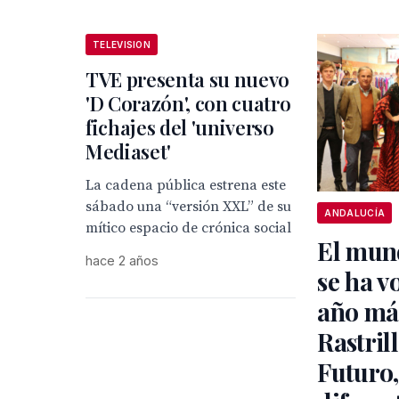
TELEVISION
TVE presenta su nuevo
'D Corazón', con cuatro
fichajes del 'universo
Mediaset'
La cadena pública estrena este
sábado una “versión XXL” de su
ANDALUCÍA
mítico espacio de crónica social
El mun
hace 2 años
se ha v
año más
Rastril
Futuro