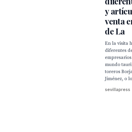
diferen
y artíc
venta e
de La
En la visita
diferentes d
empresarios
mundo tauri
toreros Borj
Jiménez, o l
sevillapress