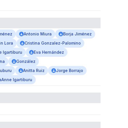
iménez
Antonio Miura
Borja Jiménez
n Lora
Cristina Gonzalez-Palomino
 Igartiburu
Eva Hernández
na
González
tuburu
Anitta Ruiz
Jorge Borrajo
aAnne Igartiburu