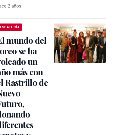
ace 2 años
ANDALUCÍA
El mundo del
toreo se ha
volcado un
año más con
el Rastrillo de
Nuevo
Futuro,
donando
diferentes