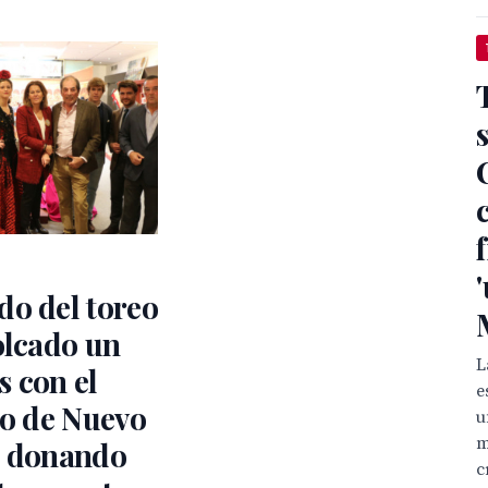
do del toreo
olcado un
L
 con el
e
lo de Nuevo
u
m
, donando
c