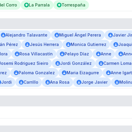
del Corro
La Parrala
Torrespaña
Alejandro Talavante
Miguel Ángel Perera
Javier J
rán Pérez
Jesús Herrera
Monica Gutierrez
Joaqui
Mora
Rosa Villacastín
Pelayo Díaz
Anne
Anne
Josemi Rodriguez Sieiro
Jordi González
Carmen Loma
rez
Paloma Gonzalez
Maria Eizagurre
Anne Igar
Jordi
Carrillo
Ana Rosa
Jorge Javier
Molin