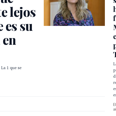
e lejos
e es su
 en
L
 La 1 que se
p
d
r
e
e
E
a