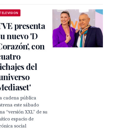
TELEVISION
TVE presenta
su nuevo 'D
Corazón', con
cuatro
fichajes del
'universo
Mediaset'
a cadena pública
strena este sábado
na “versión XXL” de su
ítico espacio de
rónica social