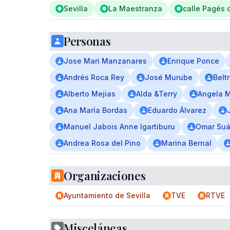
Sevilla
La Maestranza
calle Pagés 
Personas
Jose Mari Manzanares
Enrique Ponce
Andrés Roca Rey
José Murube
Belt
Alberto Mejias
Alda &Terry
Angela 
Ana María Bordas
Eduardo Álvarez
Manuel Jabois Anne Igartiburu
Omar Suá
Andrea Rosa del Pino
Marina Bernal
Organizaciones
Ayuntamiento de Sevilla
TVE
RTVE
Misceláneas