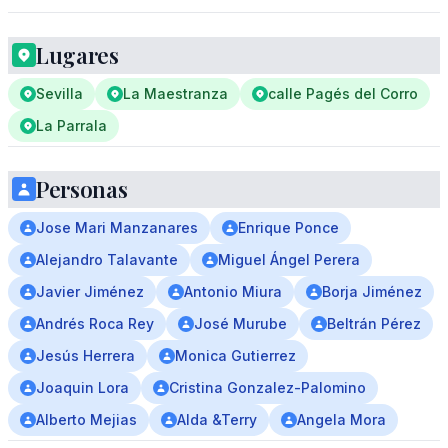
Lugares
Sevilla
La Maestranza
calle Pagés del Corro
La Parrala
Personas
Jose Mari Manzanares
Enrique Ponce
Alejandro Talavante
Miguel Ángel Perera
Javier Jiménez
Antonio Miura
Borja Jiménez
Andrés Roca Rey
José Murube
Beltrán Pérez
Jesús Herrera
Monica Gutierrez
Joaquin Lora
Cristina Gonzalez-Palomino
Alberto Mejias
Alda &Terry
Angela Mora