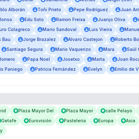
blo Alborán
Toñi Prieto
Pepe Rodríguez
Juan An
lonso
Edu Soto
Ramon Freixa
Juanjo Oliva
uro Colagreco
Mario Sandoval
Luis Vieira
Manue
c Bau
Jorge Brazalez
Alvaro Castejon
Roberto B
Santiago Segura
Mario Vaquerizo
Mara
Saúl 
Romero
Papa Noel
Josetxo
Marta
Joan Roc
is Paniego
Patricia Fernández
Evelyn
Emilio de Vi
rid
Plaza Mayor Del
Plaza Mayor
calle Pelayo
Getafe
Eurovisión
Pasteleria
Europa
Asia
ly