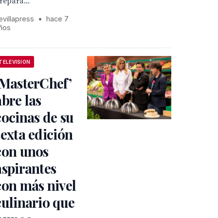
repara...
evillapress
•
hace 7
ños
TELEVISION
‘MasterChef’
abre las
cocinas de su
sexta edición
con unos
aspirantes
con más nivel
culinario que