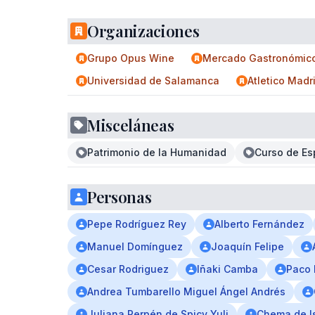
Organizaciones
Grupo Opus Wine
Mercado Gastronómico
Universidad de Salamanca
Atletico Madr
Misceláneas
Patrimonio de la Humanidad
Curso de Es
Personas
Pepe Rodríguez Rey
Alberto Fernández
Manuel Domínguez
Joaquín Felipe
Cesar Rodriguez
Iñaki Camba
Paco
Andrea Tumbarello Miguel Ángel Andrés
Juliana Perpén de Spicy Yuli
Chema de I