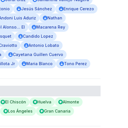
tonio
Jesús Sánchez
Enrique Cerezo
Andoni Luis Aduriz
Nathan
l Alonso… El
Macarena Rey
osquet
Candido Lopez
Craviotto
Antonio Lobato
a
Cayetana Guillen Cuervo
llota Jr
Maria Blanco
Tono Perez
El Chiscón
Huelva
Almonte
Los Ángeles
Gran Canaria