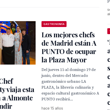
p
s
a
GASTRONOMÍA
Los mejores chefs
de Madrid están A
PUNTO de ocupar
la Plaza Mayor
Del jueves 15 al domingo 19 de
junio, dentro del Mercado
Chef
gastronómico urbano LA
ty viaja esta
PLAZA, la librería culinaria y
espacio cultural gastronómico A
 a Almonte
PUNTO recibirá...
ndir
hace 15 años