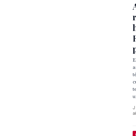
E
a
t
c
t
u
J
a