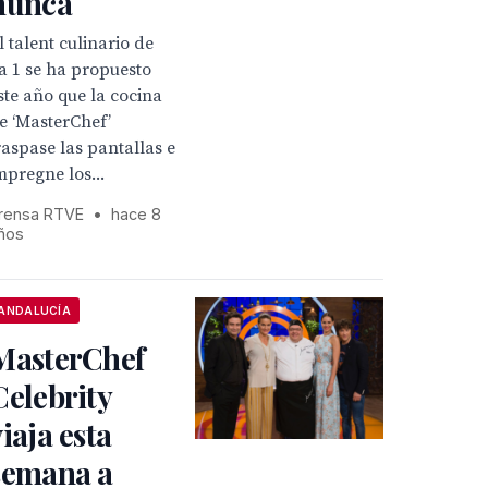
nunca
l talent culinario de
a 1 se ha propuesto
ste año que la cocina
e ‘MasterChef’
raspase las pantallas e
mpregne los...
rensa RTVE
•
hace 8
ños
ANDALUCÍA
MasterChef
Celebrity
viaja esta
semana a