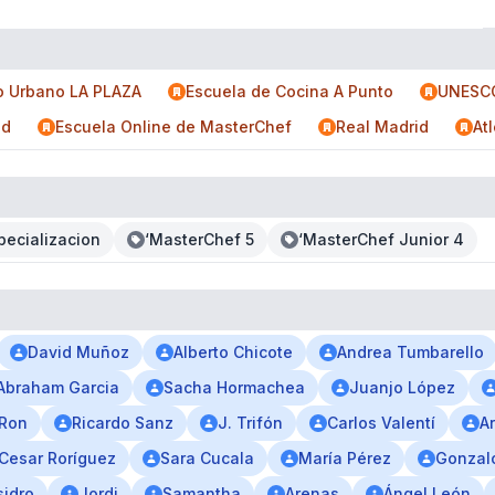
 Urbano LA PLAZA
Escuela de Cocina A Punto
UNESC
id
Escuela Online de MasterChef
Real Madrid
At
pecializacion
‘MasterChef 5
‘MasterChef Junior 4
David Muñoz
Alberto Chicote
Andrea Tumbarello
Abraham Garcia
Sacha Hormachea
Juanjo López
 Ron
Ricardo Sanz
J. Trifón
Carlos Valentí
Ar
Cesar Roríguez
Sara Cucala
María Pérez
Gonzal
sidro
Jordi
Samantha
Arenas
Ángel León