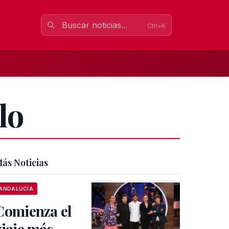
Ctrl+K
lo
ás Noticias
ANDALUCÍA
Comienza el
viaje más