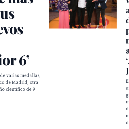
sus
evos
or 6’
de varias medallas,
E
ico de Madrid, otra
u
o científico de 9
g
m
d
i
d