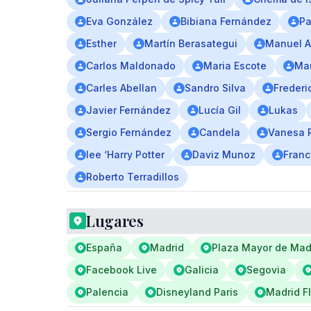
Eva González
Bibiana Fernández
Pa
Esther
Martín Berasategui
Manuel A
Carlos Maldonado
Maria Escote
Ma
Carles Abellan
Sandro Silva
Frederi
Javier Fernández
Lucía Gil
Lukas
Sergio Fernández
Candela
Vanesa 
lee ‘Harry Potter
Daviz Munoz
Franc
Roberto Terradillos
Lugares
España
Madrid
Plaza Mayor de Mad
Facebook Live
Galicia
Segovia
Palencia
Disneyland Paris
Madrid F