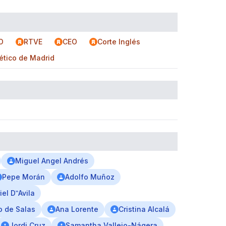
O
RTVE
CEO
Corte Inglés
lético de Madrid
Miguel Angel Andrés
Pepe Morán
Adolfo Muñoz
iel D‟Avila
o de Salas
Ana Lorente
Cristina Alcalá
Jordi Cruz
Samantha Vallejo-Nágera