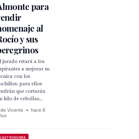
Almonte para
rendir
homenaje al
Rocío y sus
peregrinos
l jurado retará a los
spirantes a mejorar su
écnica con los
uchillos: para ellos
endrán que cortarán
n kilo de cebollas...
 de Vicente
•
hace 8
ños
GASTRONOMÍA