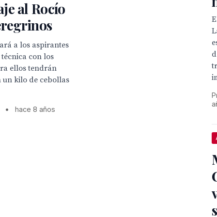
je al Rocío
E
eregrinos
L
e
tará a los aspirantes
d
 técnica con los
t
ara ellos tendrán
i
 un kilo de cebollas
P
a
•
hace 8 años