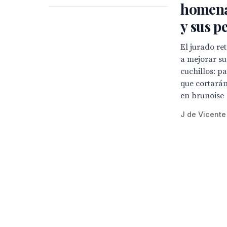
homena
y sus p
El jurado re
a mejorar su
cuchillos: p
que cortarán
en brunoise
J de Vicente