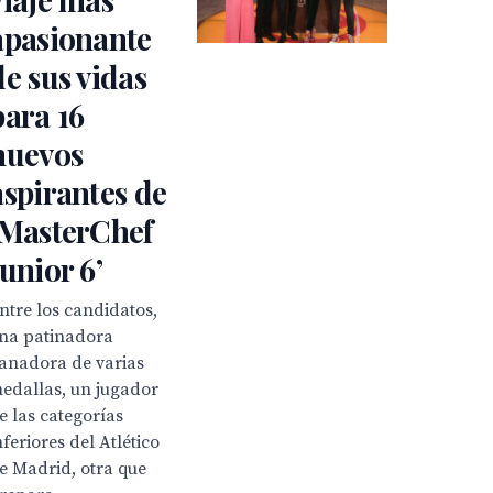
apasionante
de sus vidas
para 16
nuevos
aspirantes de
‘MasterChef
Junior 6’
ntre los candidatos,
na patinadora
anadora de varias
edallas, un jugador
e las categorías
nferiores del Atlético
e Madrid, otra que