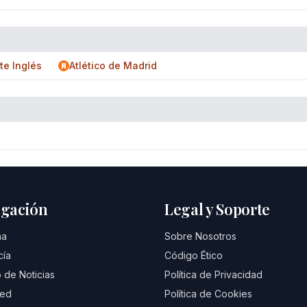
te Inglés
Atlético de Madrid
gación
Legal y Soporte
na
Sobre Nosotros
cía
Código Ético
 de Noticias
Política de Privacidad
eed
Política de Cookies