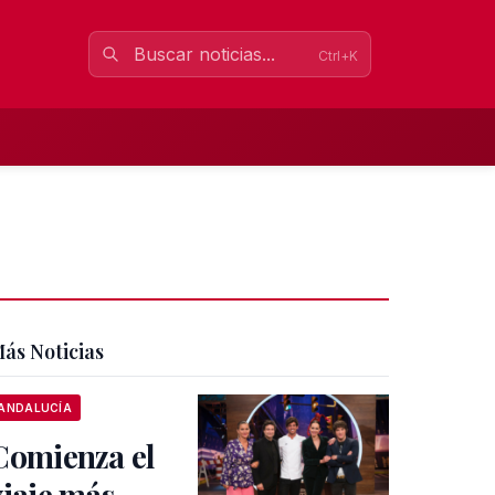
Ctrl+K
ás Noticias
ANDALUCÍA
Comienza el
viaje más