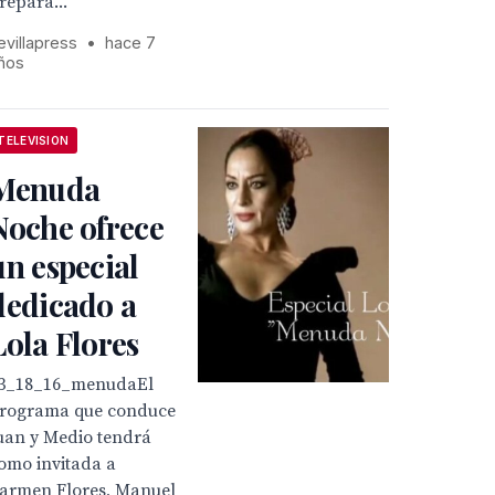
repara...
evillapress
•
hace 7
ños
TELEVISION
Menuda
Noche ofrece
un especial
dedicado a
Lola Flores
3_18_16_menudaEl
rograma que conduce
uan y Medio tendrá
omo invitada a
armen Flores, Manuel