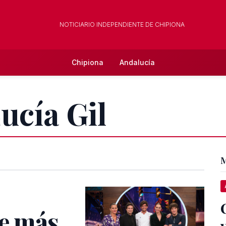
NOTICIARIO INDEPENDIENTE DE CHIPIONA
Chipiona
Andalucía
ucía Gil
M
je más