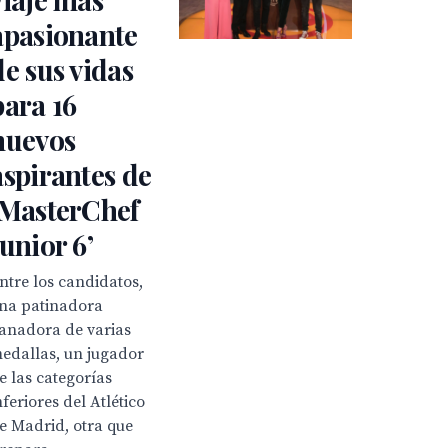
apasionante
de sus vidas
para 16
nuevos
aspirantes de
‘MasterChef
Junior 6’
ntre los candidatos,
na patinadora
anadora de varias
edallas, un jugador
e las categorías
nferiores del Atlético
e Madrid, otra que