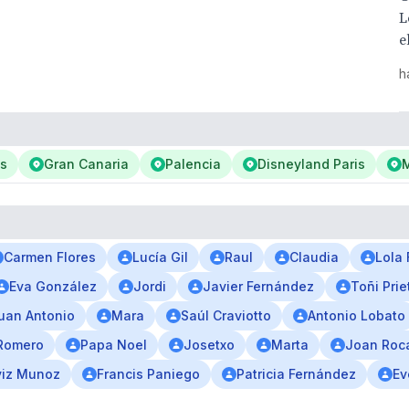
L
e
h
es
Gran Canaria
Palencia
Disneyland Paris
M
Carmen Flores
Lucía Gil
Raul
Claudia
Lola 
Eva González
Jordi
Javier Fernández
Toñi Prie
uan Antonio
Mara
Saúl Craviotto
Antonio Lobato
Romero
Papa Noel
Josetxo
Marta
Joan Roc
iz Munoz
Francis Paniego
Patricia Fernández
Ev