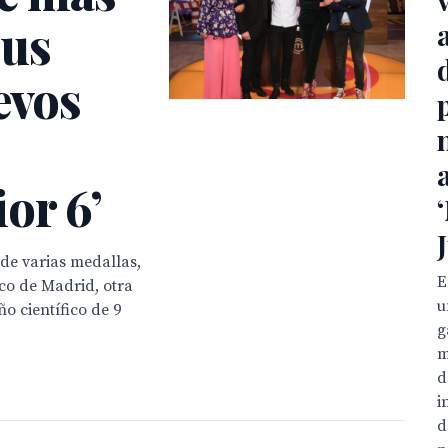
sus
evos
or 6’
de varias medallas,
E
ico de Madrid, otra
u
o científico de 9
g
m
d
i
d