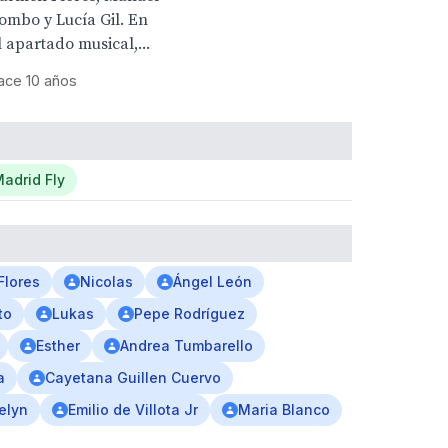
ombo y Lucía Gil. En
l apartado musical,...
ace 10 años
adrid Fly
Flores
Nicolas
Ángel León
to
Lukas
Pepe Rodríguez
Esther
Andrea Tumbarello
a
Cayetana Guillen Cuervo
elyn
Emilio de Villota Jr
Maria Blanco