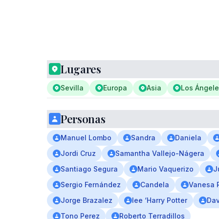
Lugares
Sevilla
Europa
Asia
Los Ángel
Personas
Manuel Lombo
Sandra
Daniela
Jordi Cruz
Samantha Vallejo-Nágera
Santiago Segura
Mario Vaquerizo
J
Sergio Fernández
Candela
Vanesa 
Jorge Brazalez
lee ‘Harry Potter
Dav
Tono Perez
Roberto Terradillos