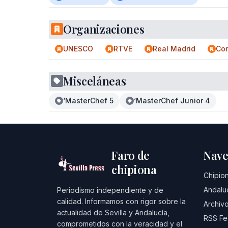
Organizaciones
UNESCO
RTVE
Real Madrid
Cor
Misceláneas
‘MasterChef 5
‘MasterChef Junior 4
Faro de
Nave
chipiona
Chipio
Andalu
Periodismo independiente y de
calidad. Informamos con rigor sobre la
Archivo
actualidad de Sevilla y Andalucía,
RSS F
comprometidos con la veracidad y el