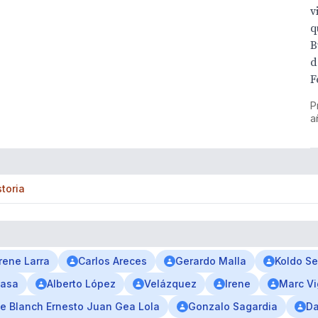
v
q
B
d
F
P
a
storia
Irene Larra
Carlos Areces
Gerardo Malla
Koldo Se
vasa
Alberto López
Velázquez
Irene
Marc Vi
e Blanch Ernesto Juan Gea Lola
Gonzalo Sagardia
Da