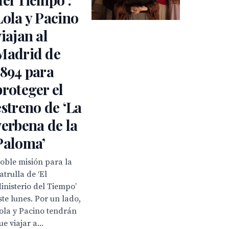
Lola y Pacino
viajan al
Madrid de
1894 para
proteger el
estreno de ‘La
verbena de la
Paloma’
oble misión para la
atrulla de ‘El
inisterio del Tiempo’
ste lunes. Por un lado,
ola y Pacino tendrán
ue viajar a...