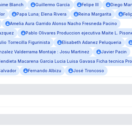
aime Blanch
Guillermo García
Felipe III
Diego Mar
dor
Papa Luna; Elena Rivera
Reina Margarita
Feli
Amelia Aura Garrido Alonso Nacho Fresneda Pacino
lazquez
Pablo Olivares Produccion ejecutiva Maite L. Pison
ulio Torrecilla Figurinista
Elisabeth Adanez Peluqueria
nzalez Valderrama Montaje : Josu Martinez
Javier Pacin
Mendieta Macarena Garcia Lucia Luisa Gavasa Ficha tecnica Pr
Salvador
Fernando Albizu
José Troncoso