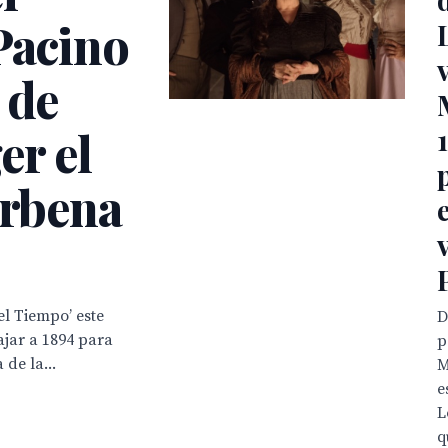
Pacino
 de
er el
erbena
el Tiempo’ este
D
ajar a 1894 para
p
de la...
M
e
L
q