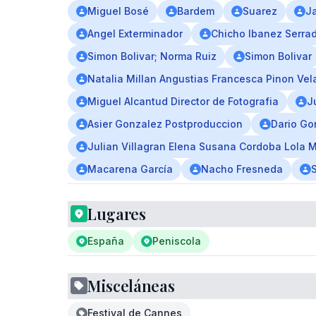
Miguel Bosé
Bardem
Suarez
J
Angel Exterminador
Chicho Ibanez Serra
Simon Bolivar; Norma Ruiz
Simon Bolivar
Natalia Millan Angustias Francesca Pinon Ve
Miguel Alcantud Director de Fotografia
J
Asier Gonzalez Postproduccion
Dario Go
Julian Villagran Elena Susana Cordoba Lola 
Macarena García
Nacho Fresneda
Lugares
España
Peniscola
Misceláneas
Festival de Cannes