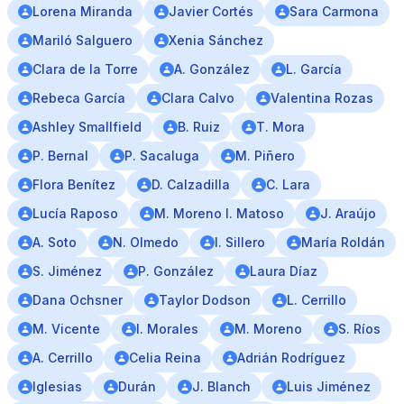
Lorena Miranda
Javier Cortés
Sara Carmona
Mariló Salguero
Xenia Sánchez
Clara de la Torre
A. González
L. García
Rebeca García
Clara Calvo
Valentina Rozas
Ashley Smallfield
B. Ruiz
T. Mora
P. Bernal
P. Sacaluga
M. Piñero
Flora Benítez
D. Calzadilla
C. Lara
Lucía Raposo
M. Moreno I. Matoso
J. Araújo
A. Soto
N. Olmedo
I. Sillero
María Roldán
S. Jiménez
P. González
Laura Díaz
Dana Ochsner
Taylor Dodson
L. Cerrillo
M. Vicente
I. Morales
M. Moreno
S. Ríos
A. Cerrillo
Celia Reina
Adrián Rodríguez
Iglesias
Durán
J. Blanch
Luis Jiménez