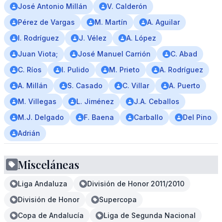
José Antonio Millán
V. Calderón
Pérez de Vargas
M. Martín
A. Aguilar
I. Rodríguez
J. Vélez
A. López
Juan Viota;
José Manuel Carrión
C. Abad
C. Ríos
I. Pulido
M. Prieto
A. Rodríguez
A. Millán
S. Casado
C. Villar
A. Puerto
M. Villegas
L. Jiménez
J.A. Ceballos
M.J. Delgado
F. Baena
Carballo
Del Pino
Adrián
Misceláneas
Liga Andaluza
División de Honor 2011/2010
División de Honor
Supercopa
Copa de Andalucía
Liga de Segunda Nacional