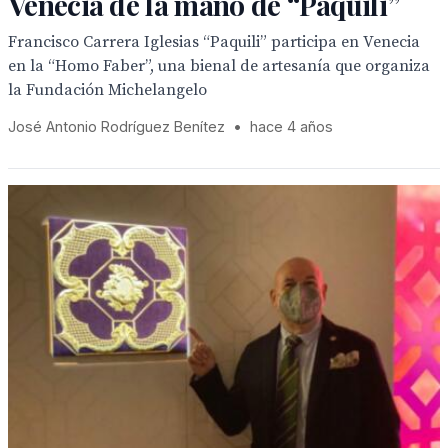
Venecia de la mano de “Paquili”
Francisco Carrera Iglesias “Paquili” participa en Venecia
en la “Homo Faber”, una bienal de artesanía que organiza
la Fundación Michelangelo
José Antonio Rodríguez Benítez
•
hace 4 años