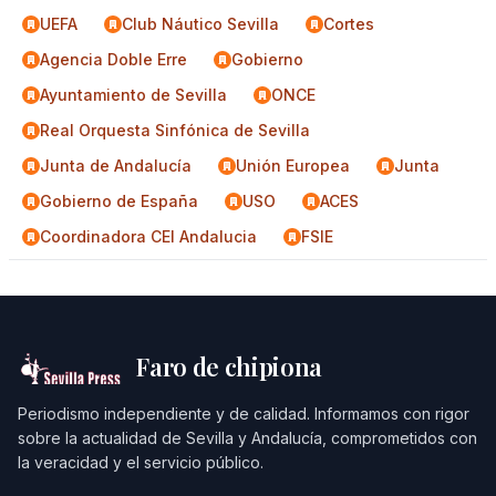
UEFA
Club Náutico Sevilla
Cortes
Agencia Doble Erre
Gobierno
Ayuntamiento de Sevilla
ONCE
Real Orquesta Sinfónica de Sevilla
Junta de Andalucía
Unión Europea
Junta
Gobierno de España
USO
ACES
Coordinadora CEI Andalucia
FSIE
Faro de chipiona
Periodismo independiente y de calidad. Informamos con rigor
sobre la actualidad de Sevilla y Andalucía, comprometidos con
la veracidad y el servicio público.