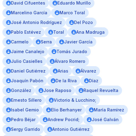
David Cifuentes
Eduardo Murillo
Marcelino García
Marco Toral
José Antonio Rodríguez
Del Pozo
Pablo Estévez
Toral
Ana Madruga
Carmelo
Serra
Javier García
Jaime Canalejo
Tomás Jurado
Julio Casielles
Álvaro Romero
Daniel Gutiérrez
Arias
Álvarez
Joaquín Pabón
De la Riva
Díaz
González
Jose Raposo
Raquel Revuelta
Ernesto Sillero
Victorio & Lucchino;
Isabel Gemio
Elio Berhanyer
María Ramírez
Pedro Béjar
Andrew Pocrid;
José Galván
Sergy Garrido
Antonio Gutiérrez