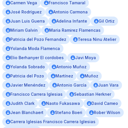
Carmen Vega
Francisco Tamaral
José Rodríguez
Antonio Carmona
Juan Luis Guerra
Adelina Infante
Gil Ortiz
Miriam Galvin
Maria Ramirez Flamencas
Patricia del Pozo Fernandez
Teresa Ninu Atelier
Yolanda Moda Flamenca
Elio Berhanyer El cordobes
Javi Moya
Yolanda Sobrado
Antonio Muñoz
Patricia del Pozo
Martínez
Muñoz
Javier Menéndez
Antonio García
Juan Vara
Francisco Carrera Iglesias
Sebastian Herkner
Judith Clark
Naoto Fukasawa
David Cameo
Jean Blanchaert
Stefano Boeri
Rober Wilson
Carrera Iglesias Francisco Carrera Iglesias