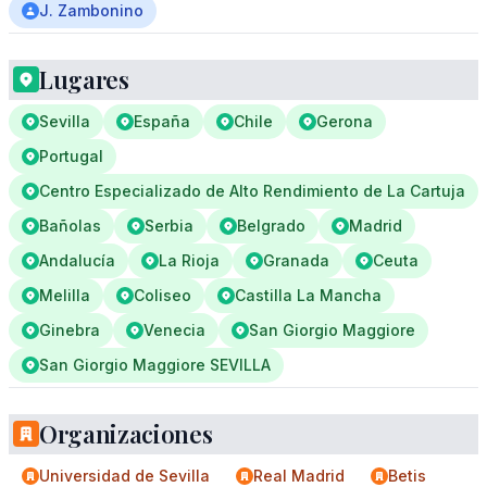
J. Zambonino
Lugares
Sevilla
España
Chile
Gerona
Portugal
Centro Especializado de Alto Rendimiento de La Cartuja
Bañolas
Serbia
Belgrado
Madrid
Andalucía
La Rioja
Granada
Ceuta
Melilla
Coliseo
Castilla La Mancha
Ginebra
Venecia
San Giorgio Maggiore
San Giorgio Maggiore SEVILLA
Organizaciones
Universidad de Sevilla
Real Madrid
Betis