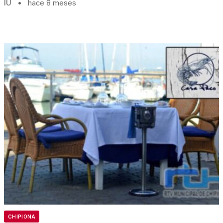
IU
•
hace 8 meses
CHIPIONA