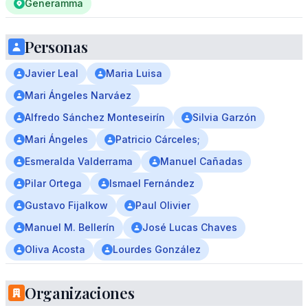
Generamma
Personas
Javier Leal
Maria Luisa
Mari Ángeles Narváez
Alfredo Sánchez Monteseirín
Silvia Garzón
Mari Ángeles
Patricio Cárceles;
Esmeralda Valderrama
Manuel Cañadas
Pilar Ortega
Ismael Fernández
Gustavo Fijalkow
Paul Olivier
Manuel M. Bellerín
José Lucas Chaves
Oliva Acosta
Lourdes González
Organizaciones