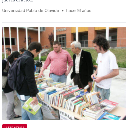
jueves el acto...
Universidad Pablo de Olavide
•
hace 16 años
LITERATURA