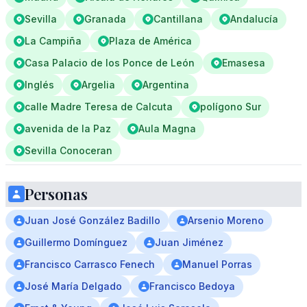
Sevilla
Granada
Cantillana
Andalucía
La Campiña
Plaza de América
Casa Palacio de los Ponce de León
Emasesa
Inglés
Argelia
Argentina
calle Madre Teresa de Calcuta
polígono Sur
avenida de la Paz
Aula Magna
Sevilla Conoceran
Personas
Juan José González Badillo
Arsenio Moreno
Guillermo Domínguez
Juan Jiménez
Francisco Carrasco Fenech
Manuel Porras
José María Delgado
Francisco Bedoya