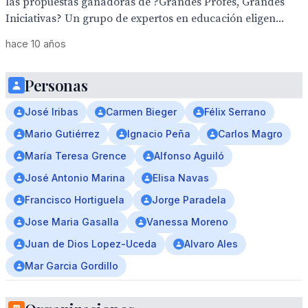
las propuestas ganadoras de ?Grandes Profes, Grandes
Iniciativas? Un grupo de expertos en educación eligen...
hace 10 años
Personas
José Iribas
Carmen Bieger
Félix Serrano
Mario Gutiérrez
Ignacio Peña
Carlos Magro
María Teresa Grence
Alfonso Aguiló
José Antonio Marina
Elisa Navas
Francisco Hortiguela
Jorge Paradela
Jose Maria Gasalla
Vanessa Moreno
Juan de Dios Lopez-Uceda
Alvaro Ales
Mar Garcia Gordillo