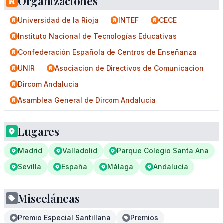
Organizaciones
Universidad de la Rioja
INTEF
CECE
Instituto Nacional de Tecnologías Educativas
Confederación Española de Centros de Enseñanza
UNIR
Asociacion de Directivos de Comunicacion
Dircom Andalucia
Asamblea General de Dircom Andalucia
Lugares
Madrid
Valladolid
Parque Colegio Santa Ana
Sevilla
España
Málaga
Andalucía
Misceláneas
Premio Especial Santillana
Premios