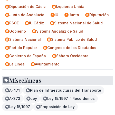
Diputación de Cádiz
Izquierda Unida
Junta de Andalucía
IU
Junta
Diputación
PSOE
IU Cádiz
Sistema Nacional de Salud
Gobierno
Sistema Andaluz de Salud
Sistema Nacional
Sistema Público de Salud
Partido Popular
Congreso de los Diputados
Gobierno de España
Sáhara Occidental
La Línea
Ayuntamiento
Misceláneas
A-471
Plan de Infraestructuras del Transporte
A-373
Ley
Ley 15/1997. “ Recordemos
Ley 15/1997
Proposición de Ley