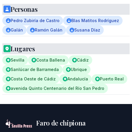
Personas
Pedro Zubiría de Castro
Blas Matitos Rodríguez
Galán
Ramón Galán
Susana Díaz
Lugares
Sevilla
Costa Ballena
Cádiz
Sanlúcar de Barrameda
Ubrique
Costa Oeste de Cádiz
Andalucía
Puerto Real
avenida Quinto Centenario del Río San Pedro
Faro de chipiona