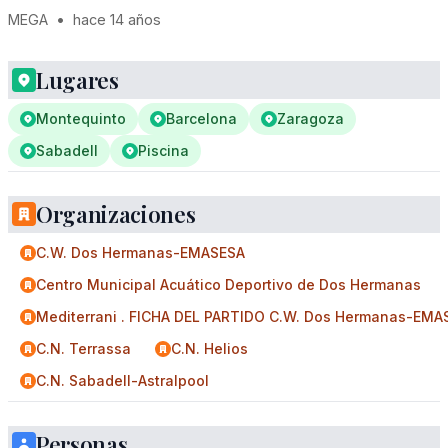
MEGA
•
hace 14 años
Lugares
Montequinto
Barcelona
Zaragoza
Sabadell
Piscina
Organizaciones
C.W. Dos Hermanas-EMASESA
Centro Municipal Acuático Deportivo de Dos Hermanas
Mediterrani . FICHA DEL PARTIDO C.W. Dos Hermanas-EMA
C.N. Terrassa
C.N. Helios
C.N. Sabadell-Astralpool
Personas