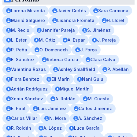
Lorena Miranda
Javier Cortés
Sara Carmona
Mariló Salguero
Lisandra Frómeta
H. Lloret
M. Recio
Jennifer Pareja
S. Jiménez
L. Ester
M. Ortiz
A. Espar
J. Pareja
P. Peña
O. Domenech
J. Força
E. Sánchez
Rebeca García
Clara Calvo
Valentina Rozas
Ashley Smallfield
P. Abellán
Flora Benítez
Eli Marín
Nani Guiu
Adrián Rodríguez
Miguel Martín
Xenia Sánchez
A. Roldán
M. Cuesta
E. Pirat
Luis Jiménez
Carlos Jiménez
Carlos Villar
N. Mora
A. Sánchez
R. Roldán
A. López
Luca García