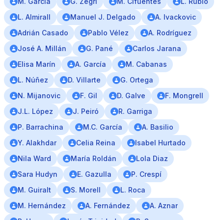
M. García
G. Zegri
M. Cifuentes
L. Rubio
L. Almirall
Manuel J. Delgado
A. Ivackovic
Adrián Casado
Pablo Vélez
A. Rodríguez
José A. Millán
G. Pané
Carlos Jarana
Elisa Marín
A. García
M. Cabanas
L. Núñez
D. Villarte
G. Ortega
N. Mijanovic
F. Gil
D. Galve
F. Mongrell
J.L. López
J. Peiró
R. Garriga
P. Barrachina
M.C. García
A. Basilio
Y. Alakhdar
Celia Reina
Isabel Hurtado
Nila Ward
María Roldán
Lola Diaz
Sara Hudyn
E. Gazulla
P. Crespí
M. Guiralt
S. Morell
L. Roca
M. Hernández
A. Fernández
A. Aznar