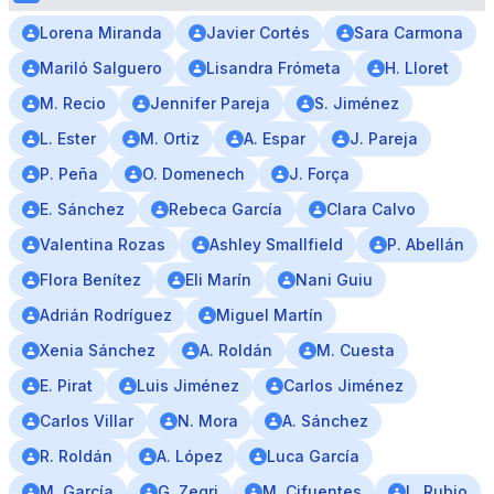
Lorena Miranda
Javier Cortés
Sara Carmona
Mariló Salguero
Lisandra Frómeta
H. Lloret
M. Recio
Jennifer Pareja
S. Jiménez
L. Ester
M. Ortiz
A. Espar
J. Pareja
P. Peña
O. Domenech
J. Força
E. Sánchez
Rebeca García
Clara Calvo
Valentina Rozas
Ashley Smallfield
P. Abellán
Flora Benítez
Eli Marín
Nani Guiu
Adrián Rodríguez
Miguel Martín
Xenia Sánchez
A. Roldán
M. Cuesta
E. Pirat
Luis Jiménez
Carlos Jiménez
Carlos Villar
N. Mora
A. Sánchez
R. Roldán
A. López
Luca García
M. García
G. Zegri
M. Cifuentes
L. Rubio