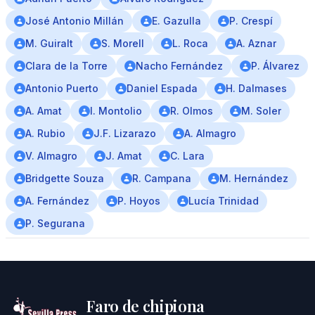
José Antonio Millán
E. Gazulla
P. Crespí
M. Guiralt
S. Morell
L. Roca
A. Aznar
Clara de la Torre
Nacho Fernández
P. Álvarez
Antonio Puerto
Daniel Espada
H. Dalmases
A. Amat
I. Montolio
R. Olmos
M. Soler
A. Rubio
J.F. Lizarazo
A. Almagro
V. Almagro
J. Amat
C. Lara
Bridgette Souza
R. Campana
M. Hernández
A. Fernández
P. Hoyos
Lucía Trinidad
P. Segurana
Faro de chipiona