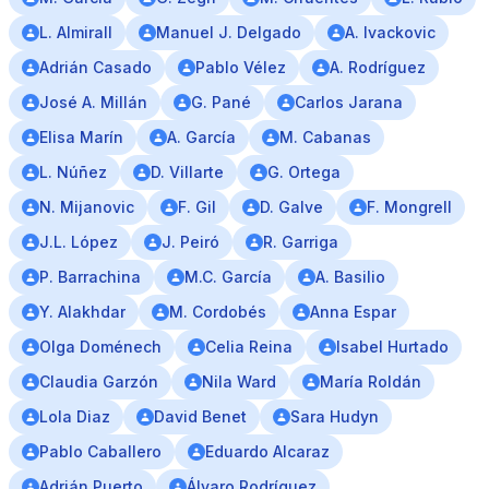
L. Almirall
Manuel J. Delgado
A. Ivackovic
Adrián Casado
Pablo Vélez
A. Rodríguez
José A. Millán
G. Pané
Carlos Jarana
Elisa Marín
A. García
M. Cabanas
L. Núñez
D. Villarte
G. Ortega
N. Mijanovic
F. Gil
D. Galve
F. Mongrell
J.L. López
J. Peiró
R. Garriga
P. Barrachina
M.C. García
A. Basilio
Y. Alakhdar
M. Cordobés
Anna Espar
Olga Doménech
Celia Reina
Isabel Hurtado
Claudia Garzón
Nila Ward
María Roldán
Lola Diaz
David Benet
Sara Hudyn
Pablo Caballero
Eduardo Alcaraz
Adrián Puerto
Álvaro Rodríguez