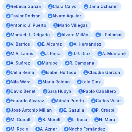
Rebeca García
Clara Calvo
Dana Ochsner
Taylor Dodson
Alvaro Aguilar
Antonio J. Puerto
Mario Villegas
Manuel J. Delgado
Álvaro Millán
L. Palomar
V. Barrios
E. Alcaraz
A. Hernández
M.A. Larios
J. Piera
J.R. Díaz
A. Muntané
A. Suárez
Murube
R. Campana
Celia Reina
Isabel Hurtado
Claudia Garzón
Nila Ward
María Roldán
Lola Diaz
David Benet
Sara Hudyn
Pablo Caballero
Eduardo Alcaraz
Adrián Puerto
Carlos Villar
José Antonio Millán
E. Gazulla
P. Crespí
M. Guiralt
S. Morell
L. Roca
N. Mora
M. Recio
A. Aznar
Nacho Fernández