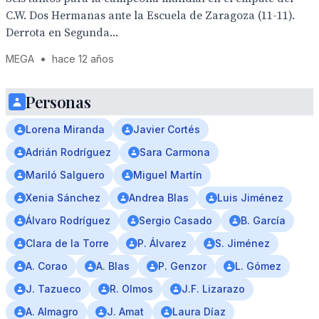
C.W. Dos Hermanas ante la Escuela de Zaragoza (11-11).
Derrota en Segunda...
MEGA
•
hace 12 años
Personas
Lorena Miranda
Javier Cortés
Adrián Rodríguez
Sara Carmona
Mariló Salguero
Miguel Martín
Xenia Sánchez
Andrea Blas
Luis Jiménez
Álvaro Rodríguez
Sergio Casado
B. García
Clara de la Torre
P. Álvarez
S. Jiménez
A. Corao
A. Blas
P. Genzor
L. Gómez
J. Tazueco
R. Olmos
J.F. Lizarazo
A. Almagro
J. Amat
Laura Díaz