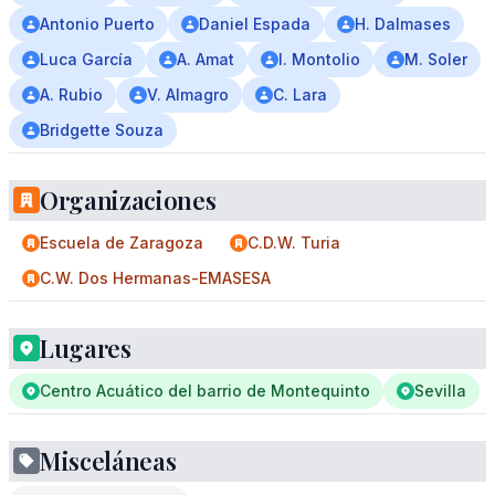
Antonio Puerto
Daniel Espada
H. Dalmases
Luca García
A. Amat
I. Montolio
M. Soler
A. Rubio
V. Almagro
C. Lara
Bridgette Souza
Organizaciones
Escuela de Zaragoza
C.D.W. Turia
C.W. Dos Hermanas-EMASESA
Lugares
Centro Acuático del barrio de Montequinto
Sevilla
Misceláneas