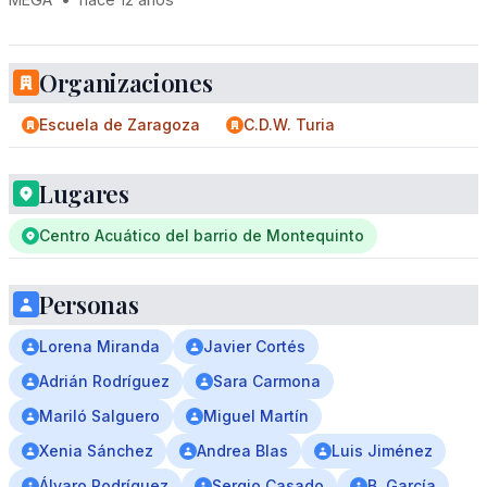
Organizaciones
Escuela de Zaragoza
C.D.W. Turia
Lugares
Centro Acuático del barrio de Montequinto
Personas
Lorena Miranda
Javier Cortés
Adrián Rodríguez
Sara Carmona
Mariló Salguero
Miguel Martín
Xenia Sánchez
Andrea Blas
Luis Jiménez
Álvaro Rodríguez
Sergio Casado
B. García