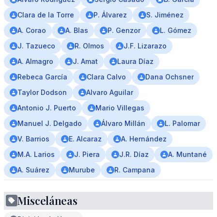
Clara de la Torre
P. Álvarez
S. Jiménez
A. Corao
A. Blas
P. Genzor
L. Gómez
J. Tazueco
R. Olmos
J.F. Lizarazo
A. Almagro
J. Amat
Laura Díaz
Rebeca García
Clara Calvo
Dana Ochsner
Taylor Dodson
Alvaro Aguilar
Antonio J. Puerto
Mario Villegas
Manuel J. Delgado
Álvaro Millán
L. Palomar
V. Barrios
E. Alcaraz
A. Hernández
M.A. Larios
J. Piera
J.R. Díaz
A. Muntané
A. Suárez
Murube
R. Campana
Misceláneas