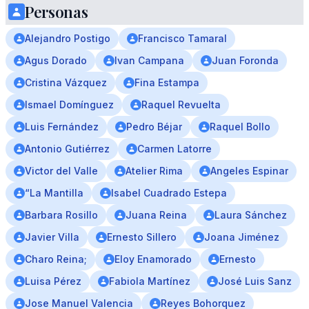
Personas
Alejandro Postigo
Francisco Tamaral
Agus Dorado
Ivan Campana
Juan Foronda
Cristina Vázquez
Fina Estampa
Ismael Domínguez
Raquel Revuelta
Luis Fernández
Pedro Béjar
Raquel Bollo
Antonio Gutiérrez
Carmen Latorre
Victor del Valle
Atelier Rima
Angeles Espinar
“La Mantilla
Isabel Cuadrado Estepa
Barbara Rosillo
Juana Reina
Laura Sánchez
Javier Villa
Ernesto Sillero
Joana Jiménez
Charo Reina;
Eloy Enamorado
Ernesto
Luisa Pérez
Fabiola Martínez
José Luis Sanz
Jose Manuel Valencia
Reyes Bohorquez