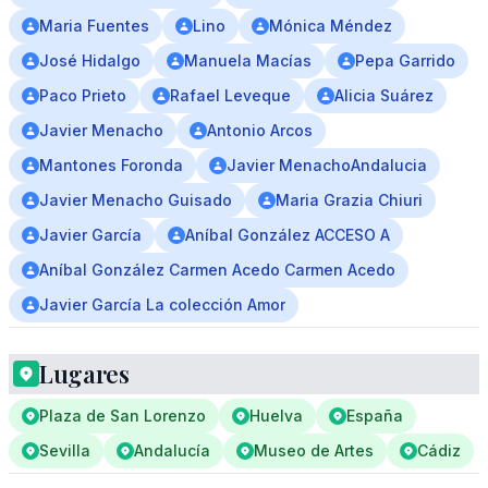
Maria Fuentes
Lino
Mónica Méndez
José Hidalgo
Manuela Macías
Pepa Garrido
Paco Prieto
Rafael Leveque
Alicia Suárez
Javier Menacho
Antonio Arcos
Mantones Foronda
Javier MenachoAndalucia
Javier Menacho Guisado
Maria Grazia Chiuri
Javier García
Aníbal González ACCESO A
Aníbal González Carmen Acedo Carmen Acedo
Javier García La colección Amor
Lugares
Plaza de San Lorenzo
Huelva
España
Sevilla
Andalucía
Museo de Artes
Cádiz