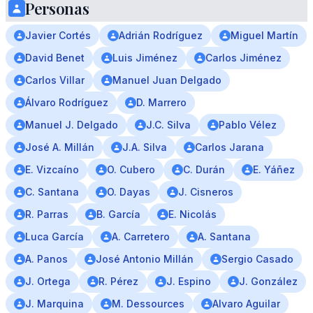
Personas
Javier Cortés
Adrián Rodríguez
Miguel Martín
David Benet
Luis Jiménez
Carlos Jiménez
Carlos Villar
Manuel Juan Delgado
Álvaro Rodríguez
D. Marrero
Manuel J. Delgado
J.C. Silva
Pablo Vélez
José A. Millán
J.A. Silva
Carlos Jarana
E. Vizcaíno
O. Cubero
C. Durán
E. Yáñez
C. Santana
O. Dayas
J. Cisneros
R. Parras
B. García
E. Nicolás
Luca García
A. Carretero
A. Santana
A. Panos
José Antonio Millán
Sergio Casado
J. Ortega
R. Pérez
J. Espino
J. González
J. Marquina
M. Dessources
Alvaro Aguilar