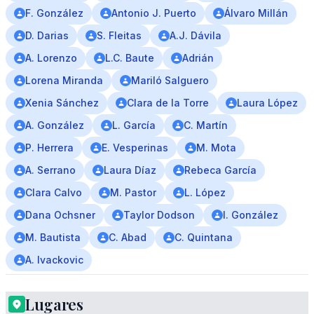
F. González
Antonio J. Puerto
Álvaro Millán
D. Darias
S. Fleitas
A.J. Dávila
A. Lorenzo
L.C. Baute
Adrián
Lorena Miranda
Mariló Salguero
Xenia Sánchez
Clara de la Torre
Laura López
A. González
L. García
C. Martín
P. Herrera
E. Vesperinas
M. Mota
A. Serrano
Laura Díaz
Rebeca García
Clara Calvo
M. Pastor
L. López
Dana Ochsner
Taylor Dodson
I. González
M. Bautista
C. Abad
C. Quintana
A. Ivackovic
Lugares