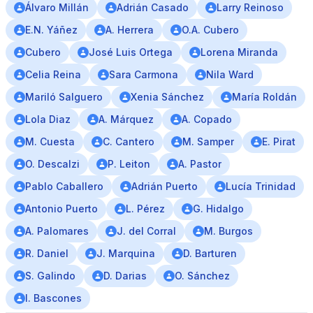
Álvaro Millán
Adrián Casado
Larry Reinoso
E.N. Yáñez
A. Herrera
O.A. Cubero
Cubero
José Luis Ortega
Lorena Miranda
Celia Reina
Sara Carmona
Nila Ward
Mariló Salguero
Xenia Sánchez
María Roldán
Lola Diaz
A. Márquez
A. Copado
M. Cuesta
C. Cantero
M. Samper
E. Pirat
O. Descalzi
P. Leiton
A. Pastor
Pablo Caballero
Adrián Puerto
Lucía Trinidad
Antonio Puerto
L. Pérez
G. Hidalgo
A. Palomares
J. del Corral
M. Burgos
R. Daniel
J. Marquina
D. Barturen
S. Galindo
D. Darias
O. Sánchez
I. Bascones