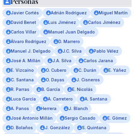
Personas
Javier Cortés
Adrián Rodríguez
Miguel Martín
David Benet
Luis Jiménez
Carlos Jiménez
Carlos Villar
Manuel Juan Delgado
Álvaro Rodríguez
D. Marrero
Manuel J. Delgado
J.C. Silva
Pablo Vélez
José A. Millán
J.A. Silva
Carlos Jarana
E. Vizcaíno
O. Cubero
C. Durán
E. Yáñez
C. Santana
O. Dayas
J. Cisneros
R. Parras
B. García
E. Nicolás
Luca García
A. Carretero
A. Santana
A. Panos
Herrera
J. Blanch
José Antonio Millán
Sergio Casado
E. Gómez
D. Bolaños
J. González
S. Quintana