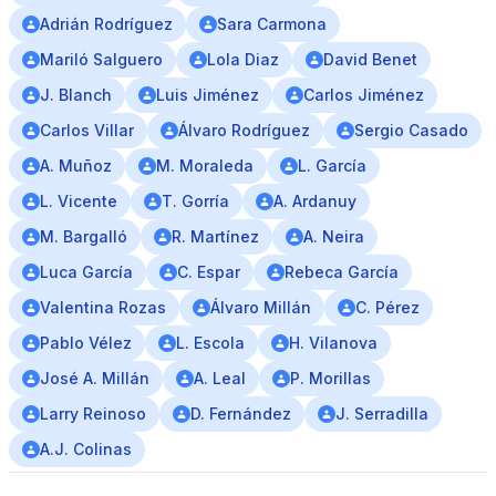
Adrián Rodríguez
Sara Carmona
Mariló Salguero
Lola Diaz
David Benet
J. Blanch
Luis Jiménez
Carlos Jiménez
Carlos Villar
Álvaro Rodríguez
Sergio Casado
A. Muñoz
M. Moraleda
L. García
L. Vicente
T. Gorría
A. Ardanuy
M. Bargalló
R. Martínez
A. Neira
Luca García
C. Espar
Rebeca García
Valentina Rozas
Álvaro Millán
C. Pérez
Pablo Vélez
L. Escola
H. Vilanova
José A. Millán
A. Leal
P. Morillas
Larry Reinoso
D. Fernández
J. Serradilla
A.J. Colinas