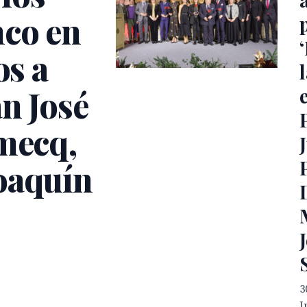
nco en
os a
l
n José
omecq,
oaquín
3
I