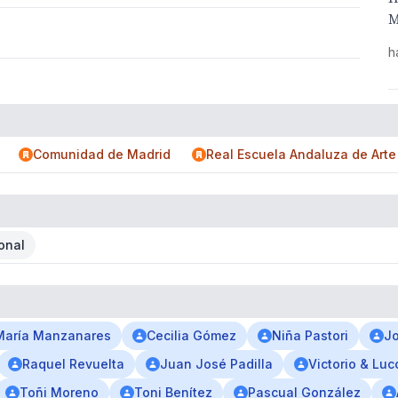
M
h
Comunidad de Madrid
Real Escuela Andaluza de Arte
onal
María Manzanares
Cecilia Gómez
Niña Pastori
J
Raquel Revuelta
Juan José Padilla
Victorio & Luc
Toñi Moreno
Toni Benítez
Pascual González