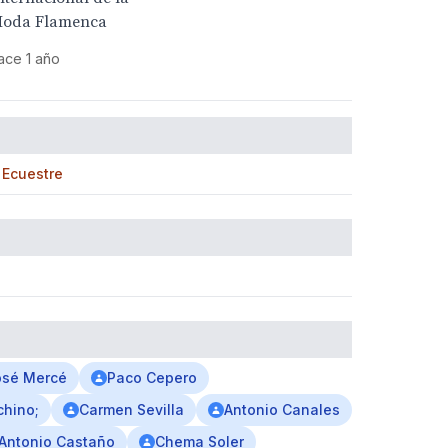
oda Flamenca
ace 1 año
 Ecuestre
osé Mercé
Paco Cepero
chino;
Carmen Sevilla
Antonio Canales
Antonio Castaño
Chema Soler