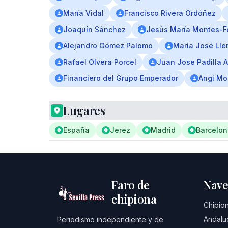
María Vidal
Francisco Rivera Ordóñez
Joaquín Sánchez
Jesús María Montes-F
Alejandro Gómez Palomo
María José Lle
Rafael Olvera Porcel
Juan Jose Padilla A
Financiero del Grupo Emperador
Angi Mo
Lugares
España
Jerez
Madrid
Barcelo
Faro de
Nave
chipiona
Chipio
Andalu
Periodismo independiente y de