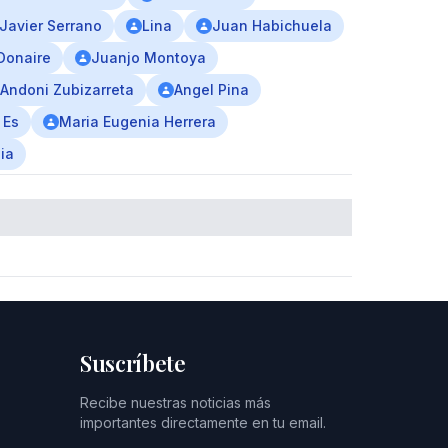
Javier Serrano
Lina
Juan Habichuela
 Donaire
Juanjo Montoya
Andoni Zubizarreta
Angel Pina
 Es
Maria Eugenia Herrera
dia
Suscríbete
Recibe nuestras noticias más
importantes directamente en tu email.