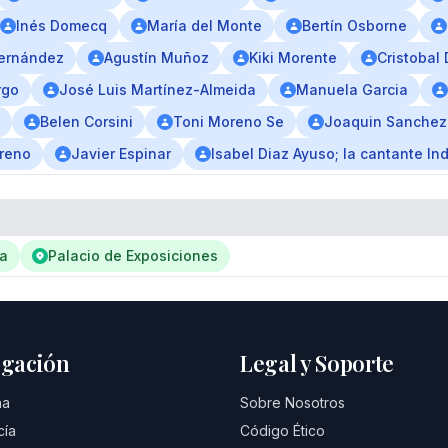
Inés Domecq
María del Monte
Bertín Osborne
ernández
Agustín Muñoz
Kiki Morente
Cristobal
rgo
José Luis Martínez-Almeida
Manuela Garcia
Belen Corsini
Toni Moreno Se
Joaquin Sanchez
reno
Javier Espinar
Isabel Diaz Ayuso; la cantante In
na
Palacio de Exposiciones
gación
Legal y Soporte
na
Sobre Nosotros
cía
Código Ético