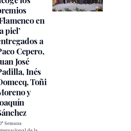
premios
‘Flamenco en
a piel’
entregados a
Paco Cepero,
Juan José
Padilla, Inés
Domecq, Toñi
Moreno y
Joaquín
Sánchez
0ª Semana
nternacional de la