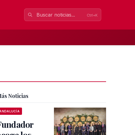
Ctrl+K
ás Noticias
ANDALUCÍA
Fundador
acoge los