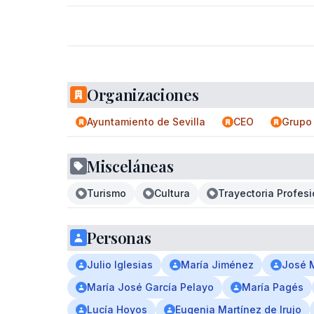
Organizaciones
Ayuntamiento de Sevilla
CEO
Grupo
Misceláneas
Turismo
Cultura
Trayectoria Profesi
Personas
Julio Iglesias
María Jiménez
José 
María José García Pelayo
María Pagés
Lucía Hoyos
Eugenia Martínez de Irujo