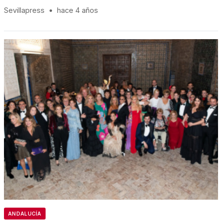
Sevillapress
•
hace 4 años
ANDALUCÍA