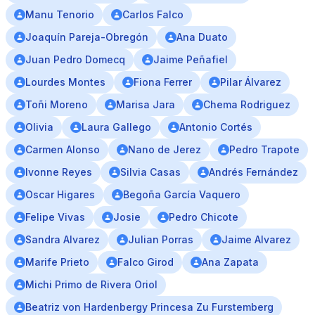
Manu Tenorio
Carlos Falco
Joaquín Pareja-Obregón
Ana Duato
Juan Pedro Domecq
Jaime Peñafiel
Lourdes Montes
Fiona Ferrer
Pilar Álvarez
Toñi Moreno
Marisa Jara
Chema Rodriguez
Olivia
Laura Gallego
Antonio Cortés
Carmen Alonso
Nano de Jerez
Pedro Trapote
Ivonne Reyes
Silvia Casas
Andrés Fernández
Oscar Higares
Begoña García Vaquero
Felipe Vivas
Josie
Pedro Chicote
Sandra Alvarez
Julian Porras
Jaime Alvarez
Marife Prieto
Falco Girod
Ana Zapata
Michi Primo de Rivera Oriol
Beatriz von Hardenbergy Princesa Zu Furstemberg