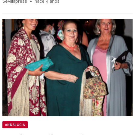
Sevillapress
•
hace 4 años
ANDALUCÍA