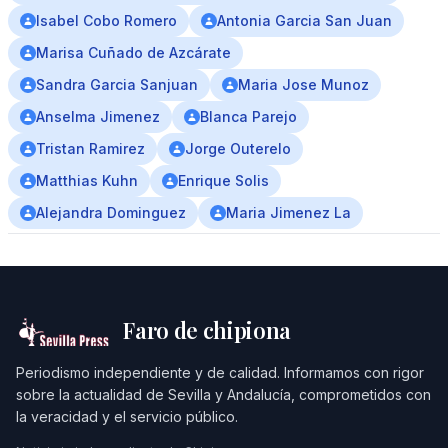
Isabel Cobo Romero
Antonia Garcia San Juan
Marisa Cuñado de Azcárate
Sandra Garcia Sanjuan
Maria Jose Munoz
Anselma Jimenez
Blanca Parejo
Tristan Ramirez
Jorge Outerelo
Matthias Kuhn
Enrique Solis
Alejandra Dominguez
Maria Jimenez La
Faro de chipiona
Periodismo independiente y de calidad. Informamos con rigor
sobre la actualidad de Sevilla y Andalucía, comprometidos con
la veracidad y el servicio público.