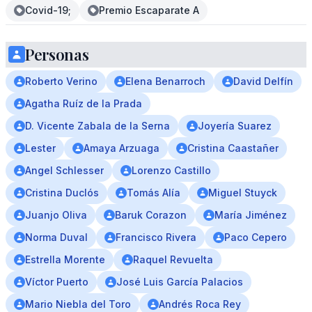
Covid-19;
Premio Escaparate A
Personas
Roberto Verino
Elena Benarroch
David Delfín
Agatha Ruíz de la Prada
D. Vicente Zabala de la Serna
Joyería Suarez
Lester
Amaya Arzuaga
Cristina Caastañer
Angel Schlesser
Lorenzo Castillo
Cristina Duclós
Tomás Alía
Miguel Stuyck
Juanjo Oliva
Baruk Corazon
María Jiménez
Norma Duval
Francisco Rivera
Paco Cepero
Estrella Morente
Raquel Revuelta
Víctor Puerto
José Luis García Palacios
Mario Niebla del Toro
Andrés Roca Rey