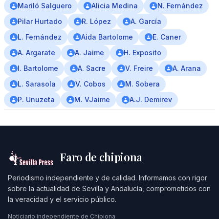
Mariló Salguero
Alicia Medina
N. Fernández
Pilar Hurtado
R. López
A. García
L. Fernández
Aida Bartolome
E. Caner
A. Argarate
A. Jaime
H. Exposito
I. Bartolome
A. Sacre
V. Freire
A. Arana
L. Sarasola
V. Cobos
M. Sobera
P. Unuzeta
M. VJaime
A.J. Demirev
Faro de chipiona
Periodismo independiente y de calidad. Informamos con rigor
sobre la actualidad de Sevilla y Andalucía, comprometidos con
la veracidad y el servicio público.
Noticiario independiente de Chipiona