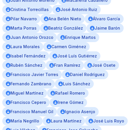
Juan Antonio Moreno
Macarena Caballero
Cristina Torrecillas
José Antonio Ruiz
Pilar Navarro
Ana Belén Nieto
Álvaro Garcı́a
Marta Porras
Beatriz González
Jaime Barón
Juan Antonio Orozco
Enrique Martos
Laura Morales
Carmen Giménez
Isabel Fernández
José Luís Gutiérrez
Rubén Sánchez
Fran Ramírez
José Osete
Francisco Javier Torres
Daniel Rodríguez
Fernando Zambrano
Luis Sánchez
Miguel Martínez
Rafael Romero
Francisco Cepero
Irene Gómez
Francisco Manuel Gil
Ignacio Asenjo
María Negrillo
Laura Martínez
José Luis Royo