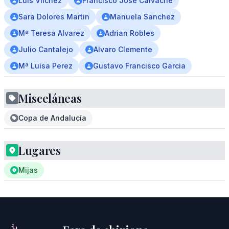
Luis Vílchez
Francisco Jose Calvache
Sara Dolores Martin
Manuela Sanchez
Mª Teresa Alvarez
Adrian Robles
Julio Cantalejo
Alvaro Clemente
Mª Luisa Perez
Gustavo Francisco Garcia
Misceláneas
Copa de Andalucía
Lugares
Mijas