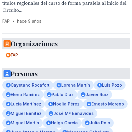
títulos regionales del curso de forma paralela al inicio del
Circuito...
FAP
•
hace 9 años
Organizaciones
FAP
Personas
Cayetano Rocafort
Lorena Martín
Luis Pozo
Elena Ramírez
Pablo Diaz
Javier Ruiz
Lucía Martínez
Noelia Pérez
Ernesto Moreno
Miguel Benítez
José Mª Benavides
Miguel Martín
Helga García
Julia Polo