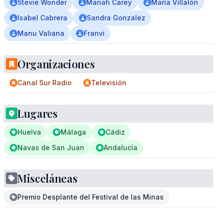
Stevie Wonder
Mariah Carey
María Villalón
Isabel Cabrera
Sandra Gonzalez
Manu Valiana
Franvi
Organizaciones
Canal Sur Radio
Televisión
Lugares
Huelva
Málaga
Cádiz
Navas de San Juan
Andalucía
Misceláneas
Premio Desplante del Festival de las Minas