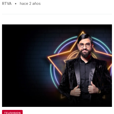
RTVA
•
hace 2 años
TELEVISION