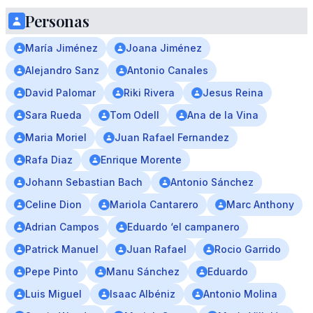
Personas
María Jiménez
Joana Jiménez
Alejandro Sanz
Antonio Canales
David Palomar
Riki Rivera
Jesus Reina
Sara Rueda
Tom Odell
Ana de la Vina
Maria Moriel
Juan Rafael Fernandez
Rafa Diaz
Enrique Morente
Johann Sebastian Bach
Antonio Sánchez
Celine Dion
Mariola Cantarero
Marc Anthony
Adrian Campos
Eduardo ‘el campanero
Patrick Manuel
Juan Rafael
Rocio Garrido
Pepe Pinto
Manu Sánchez
Eduardo
Luis Miguel
Isaac Albéniz
Antonio Molina