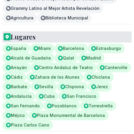
Grammy Latino al Mejor Artista Revelación
Agricultura
Biblioteca Municipal
Lugares
España
Miami
Barcelona
Estrasburgo
Alcalá de Guadaíra
Qalat
Madrid
Arrayán
Centro Andaluz de Teatro
Canterville
Cádiz
Zahara de los Atunes
Chiclana
Barbate
Sevilla
Chipiona
Jerez
Andalucía
Cuba
San Francisco
San Fernando
Pozoblanco
Torrestrella
Méjico
Plaza Monumental de Barcelona
Plaza Carlos Cano