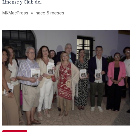
Linense y Club de...
MKMacPress
•
hace 5 meses