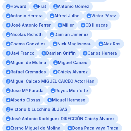
Howard
Prat
Antonio Gómez
Antonio Herrera
Alfred Julbe
Víctor Pérez
José Antonio Ferrer
Miller
CB Illescas
Nicolas Richotti
Damián Jiménez
Chema González
Nick Maglisceau
Alex Ros
Javi Franco
Damien Griffin
Carlos Herrera
Miguel de Molina
Miguel Caiceo
Rafael Cremades
Chicky Álvarez
Miguel Caiceo MIGUEL CAICEO Actor Han
Jose Mª Parada
Reyes Monforte
Alberto Closas
Miguel Hermoso
Victorio & Lucchino BLUSAS
José Antonio Rodríguez DIRECCIÓN Chicky Álvarez
Eterno Miguel de Molina
Dona Paca vaya Traca