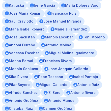
Katiuska
Irene García
María Dolores Varo
José María Román
Francisco Ruiz
Saúl Craviotto
José Manuel Miranda
María Isabel Romero
Mariela Fernandez
José Sacristán
Manolo Escobar
Toñi Moreno
Andoni Ferreño
Antonio Molina
Vanessa Escobar
Miguel Molina Igualmente
Marina Bernal
Francisco Rivera
Manolo Sanlúcar
José Joaquín Gallardo
Kiko Rivera
Pepe Toscano
Isabel Pantoja
Pilar Boyero
Miguel Gallardo
Antonio Ruiz
Alfredo Sánchez
‘El Soro
Antonio Rivera
Antonio Ordóñez
Antonio Manuel
Cristóbal Ruiz
Carmen Ordóñez