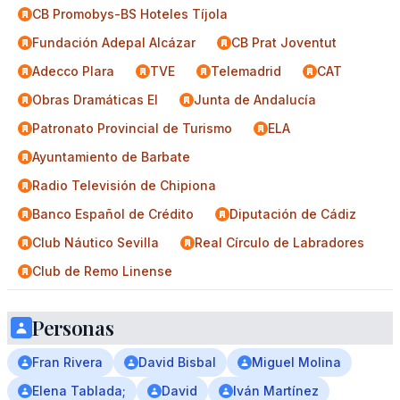
CB Promobys-BS Hoteles Tíjola
Fundación Adepal Alcázar
CB Prat Joventut
Adecco Plara
TVE
Telemadrid
CAT
Obras Dramáticas El
Junta de Andalucía
Patronato Provincial de Turismo
ELA
Ayuntamiento de Barbate
Radio Televisión de Chipiona
Banco Español de Crédito
Diputación de Cádiz
Club Náutico Sevilla
Real Círculo de Labradores
Club de Remo Linense
Personas
Fran Rivera
David Bisbal
Miguel Molina
Elena Tablada;
David
Iván Martínez