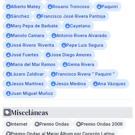
Alberto Matey
Rosario Troncoso
Paquirri
Sánchez
Francisco José Rivera Pantoja
Mary Pepa de Barbate
Cayetano
Manolo Camara
Antonio Rivera Alvarado
José Rivera ‘Riverita
Pepe Luis Segura
José Fuertes
Jose Diego Amores
Maria del Mar Ramos
Gema Rivera
Lázaro Zaldívar
Francisco Rivera “ Paquirri ”
Jesús Martínez
Jesús Medina
Ana Vázquez
Juan Miguel Muñoz
Misceláneas
Internet
Premio Ondas
Premio Ondas 2006
Premio Ondas al Mejor Álbum por Corazón Latino