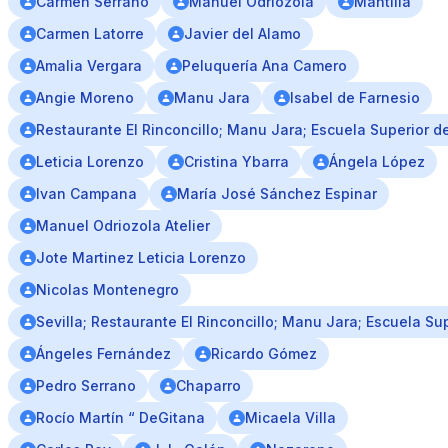
Carmen Serrano
Manuel Odriozola
Mantilla
Carmen Latorre
Javier del Alamo
Amalia Vergara
Peluquería Ana Camero
Angie Moreno
Manu Jara
Isabel de Farnesio
Restaurante El Rinconcillo; Manu Jara; Escuela Superior de
Leticia Lorenzo
Cristina Ybarra
Ángela López
Ivan Campana
María José Sánchez Espinar
Manuel Odriozola Atelier
Jote Martinez Leticia Lorenzo
Nicolas Montenegro
Sevilla; Restaurante El Rinconcillo; Manu Jara; Escuela Su
Ángeles Fernández
Ricardo Gómez
Pedro Serrano
Chaparro
Rocío Martín “ DeGitana
Micaela Villa