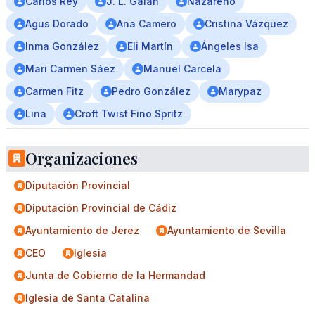
Carlos Rey
J. L. Galán
Nazareno
Agus Dorado
Ana Camero
Cristina Vázquez
Inma González
Eli Martín
Ángeles Isa
Mari Carmen Sáez
Manuel Carcela
Carmen Fitz
Pedro González
Marypaz
Lina
Croft Twist Fino Spritz
Organizaciones
Diputación Provincial
Diputación Provincial de Cádiz
Ayuntamiento de Jerez
Ayuntamiento de Sevilla
CEO
Iglesia
Junta de Gobierno de la Hermandad
Iglesia de Santa Catalina