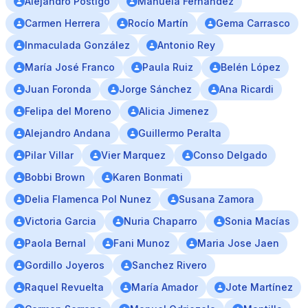
Alejandro Postigo
Manuela Fernández
Carmen Herrera
Rocío Martín
Gema Carrasco
Inmaculada González
Antonio Rey
María José Franco
Paula Ruiz
Belén López
Juan Foronda
Jorge Sánchez
Ana Ricardi
Felipa del Moreno
Alicia Jimenez
Alejandro Andana
Guillermo Peralta
Pilar Villar
Vier Marquez
Conso Delgado
Bobbi Brown
Karen Bonmati
Delia Flamenca Pol Nunez
Susana Zamora
Victoria Garcia
Nuria Chaparro
Sonia Macías
Paola Bernal
Fani Munoz
Maria Jose Jaen
Gordillo Joyeros
Sanchez Rivero
Raquel Revuelta
María Amador
Jote Martínez