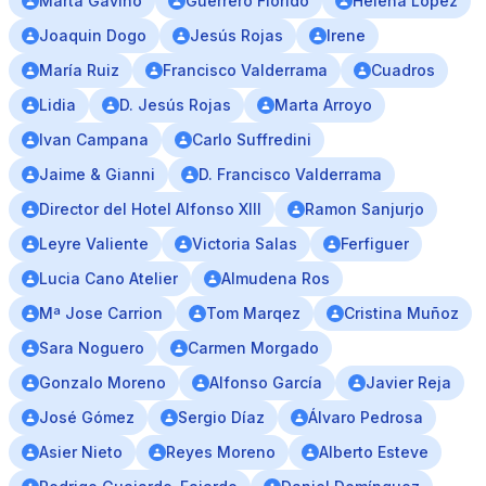
Marta Gavino
Guerrero Florido
Helena Lopez
Joaquin Dogo
Jesús Rojas
Irene
María Ruiz
Francisco Valderrama
Cuadros
Lidia
D. Jesús Rojas
Marta Arroyo
Ivan Campana
Carlo Suffredini
Jaime & Gianni
D. Francisco Valderrama
Director del Hotel Alfonso XIII
Ramon Sanjurjo
Leyre Valiente
Victoria Salas
Ferfiguer
Lucia Cano Atelier
Almudena Ros
Mª Jose Carrion
Tom Marqez
Cristina Muñoz
Sara Noguero
Carmen Morgado
Gonzalo Moreno
Alfonso García
Javier Reja
José Gómez
Sergio Díaz
Álvaro Pedrosa
Asier Nieto
Reyes Moreno
Alberto Esteve