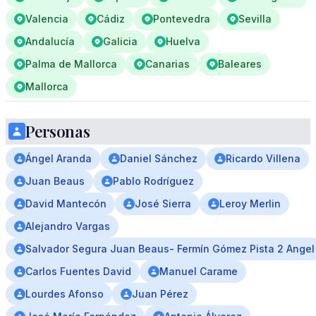
Valencia
Cádiz
Pontevedra
Sevilla
Andalucía
Galicia
Huelva
Palma de Mallorca
Canarias
Baleares
Mallorca
Personas
Ángel Aranda
Daniel Sánchez
Ricardo Villena
Juan Beaus
Pablo Rodríguez
David Mantecón
José Sierra
Leroy Merlin
Alejandro Vargas
Salvador Segura Juan Beaus- Fermín Gómez Pista 2 Angel
Carlos Fuentes David
Manuel Carame
Lourdes Afonso
Juan Pérez