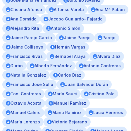
José María Fernández
Antonio Álvarez
Cristina Afonso
Alfonso Varela
Ana Mª Pabón
Ana Dormido
Jacobo Guajardo- Fajardo
Alejandro Rita
Antonio Simón
Jaime Parejo García
Jaime Parejo
Parejo
Jaime Collisoyo
Hernán Vargas
Francisco Rivas
Bernabel Araya
Álvaro Díaz
Durán
Alberto Fernández
Antonio Contreras
Natalia González
Carlos Díaz
Francisco José Sollo
Juan Salvador Durán
Toni Contreras
María Sauci
Cristina Polo
Octavio Acosta
Manuel Ramírez
Manuel Calero
Manu Ramírez
Lucia Herreros
María Lorenzo
Victoria Bejarano