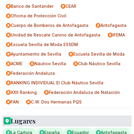
Banco de Santander
CEAR
Oficina de Protección Civil
Cuerpo de Bomberos de Antofagasta
Antofagasta
Unidad de Rescate Canino de Antofagasta
IFEMA
Escuela Sevilla de Moda ESSDM
Ayuntamiento de Sevilla
Escuela Sevilla de Moda
ACME
Náutico Sevilla
Club Náutico Sevilla
Federación Andaluza
RANKING INDIVIDUAL El Club Náutico Sevilla
XXII Ranking
Federación Andaluza de Natación
FAN
C.W. Dos Hermanas PQS
Lugares
La Cartuja
España
Ecuador
Antofagasta