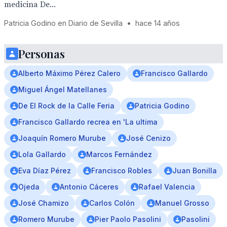
medicina De...
Patricia Godino en Diario de Sevilla
•
hace 14 años
Personas
Alberto Máximo Pérez Calero
Francisco Gallardo
Miguel Ángel Matellanes
De El Rock de la Calle Feria
Patricia Godino
Francisco Gallardo recrea en 'La ultima
Joaquín Romero Murube
José Cenizo
Lola Gallardo
Marcos Fernández
Eva Díaz Pérez
Francisco Robles
Juan Bonilla
Ojeda
Antonio Cáceres
Rafael Valencia
José Chamizo
Carlos Colón
Manuel Grosso
Romero Murube
Pier Paolo Pasolini
Pasolini